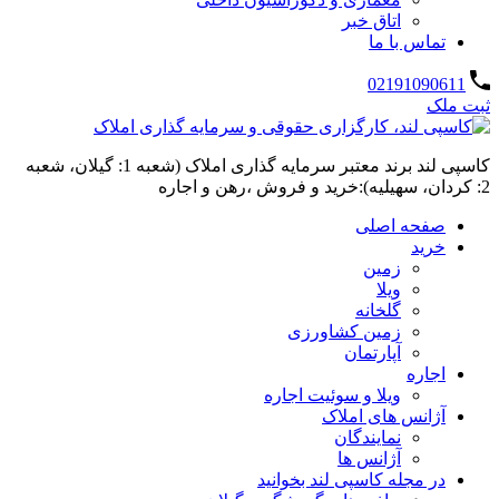
اتاق خبر
تماس با ما
02191090611
ثبت ملک
کاسپی لند برند معتبر سرمایه گذاری املاک (شعبه 1: گیلان، شعبه
2: کردان، سهیلیه):خرید و فروش ،رهن و اجاره
صفحه اصلی
خرید
زمین
ویلا
گلخانه
زمین کشاورزی
آپارتمان
اجاره
ویلا و سوئیت اجاره
آژانس های املاک
نمایندگان
آژانس ها
در مجله کاسپی لند بخوانید