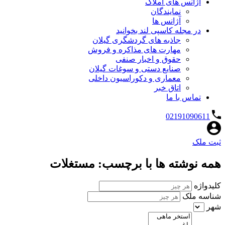
آژانس های املاک
نمایندگان
آژانس ها
در مجله کاسپی لند بخوانید
جاذبه های گردشگری گیلان
مهارت های مذاکره و فروش
حقوق و اخبار صنفی
صنایع دستی و سوغات گیلان
معماری و دکوراسیون داخلی
اتاق خبر
تماس با ما
02191090611
ثبت ملک
همه نوشته ها با برچسب: مستغلات
کلیدواژه
شناسه ملک
شهر