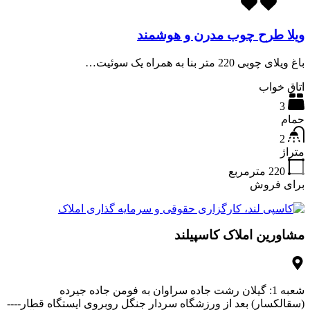
ویلا طرح چوب مدرن و هوشمند
باغ ویلای چوبی 220 متر بنا به همراه یک سوئیت…
اتاق خواب
3
حمام
2
متراژ
220
مترمربع
برای فروش
مشاورین املاک کاسپیلند
شعبه 1: گیلان رشت جاده سراوان به فومن جاده جیرده
(سقالکسار) بعد از ورزشگاه سردار جنگل روبروی ایستگاه قطار----