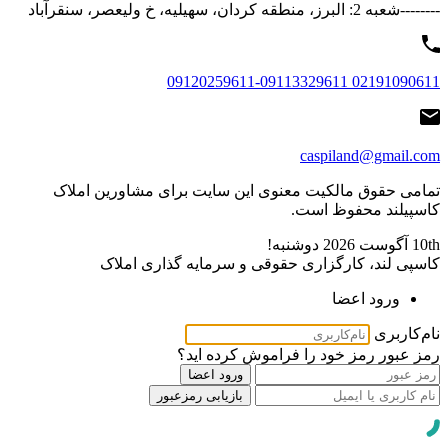
--------شعبه 2: البرز، منطقه کردان، سهیلیه، خ ولیعصر، سنقرآباد
02191090611 09120259611-09113329611
caspiland@gmail.com
تمامی حقوق مالکیت معنوی این ‌سایت برای مشاورین املاک
کاسپیلند محفوظ است.
10th آگوست 2026
دوشنبه!
کاسپی لند، کارگزاری حقوقی و سرمایه گذاری املاک
ورود اعضا
نام‌کاربری
رمز عبور
رمز خود را فراموش کرده اید؟
ورود اعضا
بازیابی رمزعبور