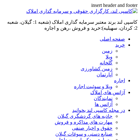
insert header and footer
کاسپی لند برند معتبر سرمایه گذاری املاک (شعبه 1: گیلان، شعبه
2: کردان، سهیلیه):خرید و فروش ،رهن و اجاره
صفحه اصلی
خرید
زمین
ویلا
گلخانه
زمین کشاورزی
آپارتمان
اجاره
ویلا و سوئیت اجاره
آژانس های املاک
نمایندگان
آژانس ها
در مجله کاسپی لند بخوانید
جاذبه های گردشگری گیلان
مهارت های مذاکره و فروش
حقوق و اخبار صنفی
صنایع دستی و سوغات گیلان
معماری و دکوراسیون داخلی