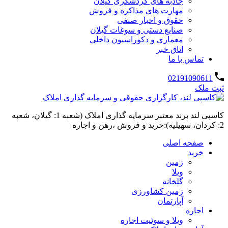
جاذبه های گردشگری گیلان
مهارت های مذاکره و فروش
حقوق و اخبار صنفی
صنایع دستی و سوغات گیلان
معماری و دکوراسیون داخلی
اتاق خبر
تماس با ما
02191090611
ثبت ملک
کاسپی لند برند معتبر سرمایه گذاری املاک (شعبه 1: گیلان، شعبه
2: کردان، سهیلیه):خرید و فروش ،رهن و اجاره
صفحه اصلی
خرید
زمین
ویلا
گلخانه
زمین کشاورزی
آپارتمان
اجاره
ویلا و سوئیت اجاره