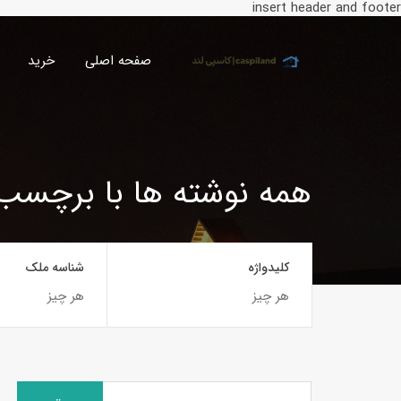
insert header and footer
صفحه اصلی
خرید
همه نوشته ها با برچس
کلیدواژه
شناسه ملک
جستجو