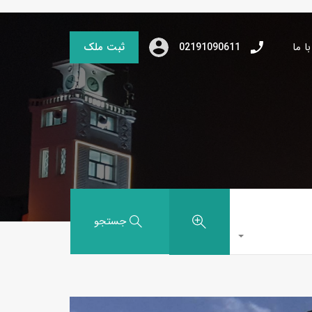
ا ما
ثبت ملک
02191090611
جستجو