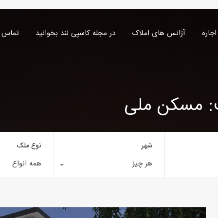
اجاره
آژانس های املاک
در مجله کاسپی لند بخوانید
تماس ب
ب: مسکن ملی
شهر
نوع ملک
هر چیز
همه انواع