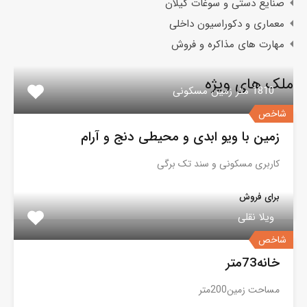
صنایع دستی و سوغات گیلان
معماری و دکوراسیون داخلی
مهارت های مذاکره و فروش
ملک های ویژه
1810 متر زمین مسکونی
شاخص
زمین با ویو ابدی و محیطی دنج و آرام
کاربری مسکونی و سند تک برگی
برای فروش
ویلا نقلی
شاخص
خانه73متر
مساحت زمین200متر