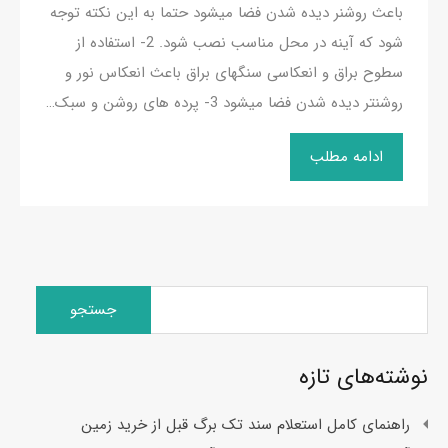
باعث روشنر دیده شدن فضا میشود حتما به این نکته توجه
شود که آینه در محل مناسب نصب شود. 2- استفاده از
سطوح براق و انعکاسی سنگهای براق باعث انعکاس نور و
روشنتر دیده شدن فضا میشود 3- پرده های روشن و سبک…
ادامه مطلب
جستجو
برای:
نوشته‌های تازه
راهنمای کامل استعلام سند تک برگ قبل از خرید زمین