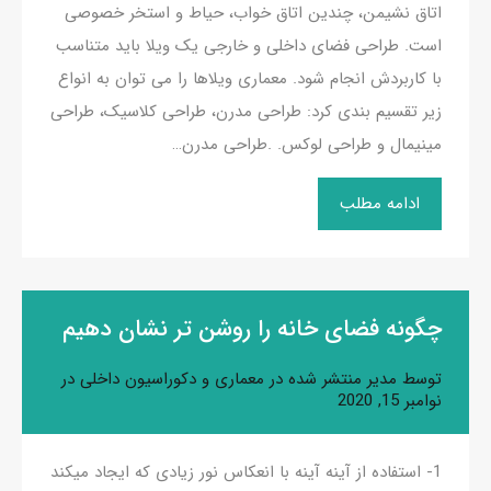
اتاق نشیمن، چندین اتاق خواب، حیاط و استخر خصوصی
است. طراحی فضای داخلی و خارجی یک ویلا باید متناسب
با کاربردش انجام شود. معماری ویلاها را می توان به انواع
زیر تقسیم بندی کرد: طراحی مدرن، طراحی کلاسیک، طراحی
مینیمال و طراحی لوکس. .طراحی مدرن…
ادامه مطلب
چگونه فضای خانه را روشن تر نشان دهیم
توسط
مدیر
منتشر شده در
معماری و دکوراسیون داخلی
در
نوامبر 15, 2020
1- استفاده از آینه آینه با انعکاس نور زیادی که ایجاد میکند