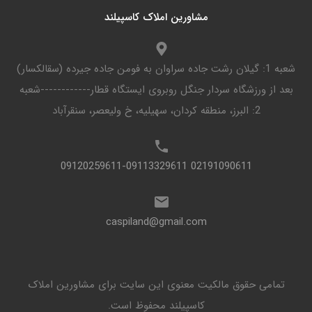
مشاورین املاک کاسپیلند
شعبه 1: گیلان رشت جاده سراوان به فومن جاده جیرده (سقالکسار)
بعد از ورزشگاه سردار جنگل روبروی ایستگاه قطار------------شعبه
2: البرز، منطقه کردان، سهیلیه، خ ولیعصر، سنقرآباد
02191090611 09120259611-09113329611
caspiland@gmail.com
تمامی حقوق مالکیت معنوی این ‌سایت برای مشاورین املاک
کاسپیلند محفوظ است.