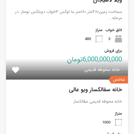
ویلا لاهیجان
مساحت زمین۴۸۰متر ۱۸۰متر بنا لوکس ۳خواب دوبلکس نوساز .در
مرحله…
اتاق خواب
متراژ
480
3
برای فروش
6,000,000,000تومان
خانه محوطه قدیمی
شاخص
خانه سقالکسار ویو عالی
خانه محوطه قدیمی سقالکسار
متراژ
1000