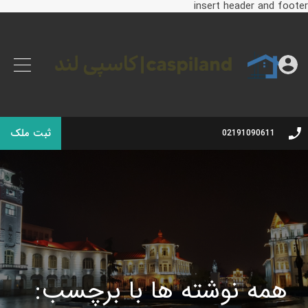
insert header and footer
ثبت ملک
02191090611
همه نوشته ها با برچسب: