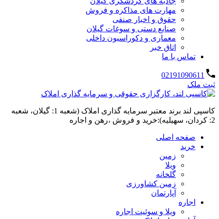
جاذبه های گردشگری گیلان
مهارت های مذاکره و فروش
حقوق و اخبار صنفی
صنایع دستی و سوغات گیلان
معماری و دکوراسیون داخلی
اتاق خبر
تماس با ما
02191090611
ثبت ملک
کاسپی لند برند معتبر سرمایه گذاری املاک (شعبه 1: گیلان، شعبه
2: کردان، سهیلیه):خرید و فروش ،رهن و اجاره
صفحه اصلی
خرید
زمین
ویلا
گلخانه
زمین کشاورزی
آپارتمان
اجاره
ویلا و سوئیت اجاره