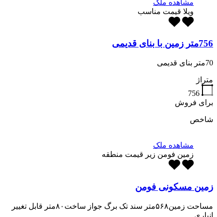
مشاهده ملک
ویلا قیمت مناسب
756متر زمین با بنای قدیمی
70متر بنای قدیمی
متراژ
756
برای فروش
شاخص
مشاهده ملک
زمین فومن زیر قیمت منطقه
زمین مسکونی فومن
مساحت زمین۵۶۸متر سند تک برگ جواز ساخت۸۰متر قابل تغییر
انباری…