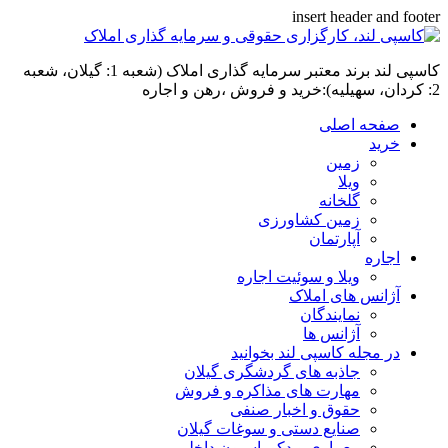
insert header and footer
کاسپی لند برند معتبر سرمایه گذاری املاک (شعبه 1: گیلان، شعبه
2: کردان، سهیلیه):خرید و فروش ،رهن و اجاره
صفحه اصلی
خرید
زمین
ویلا
گلخانه
زمین کشاورزی
آپارتمان
اجاره
ویلا و سوئیت اجاره
آژانس های املاک
نمایندگان
آژانس ها
در مجله کاسپی لند بخوانید
جاذبه های گردشگری گیلان
مهارت های مذاکره و فروش
حقوق و اخبار صنفی
صنایع دستی و سوغات گیلان
معماری و دکوراسیون داخلی