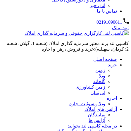
اتاق خبر
تماس با ما
02191090611
ثبت ملک
کاسپی لند برند معتبر سرمایه گذاری املاک (شعبه 1: گیلان، شعبه
2: کردان، سهیلیه):خرید و فروش ،رهن و اجاره
صفحه اصلی
خرید
زمین
ویلا
گلخانه
زمین کشاورزی
آپارتمان
اجاره
ویلا و سوئیت اجاره
آژانس های املاک
نمایندگان
آژانس ها
در مجله کاسپی لند بخوانید