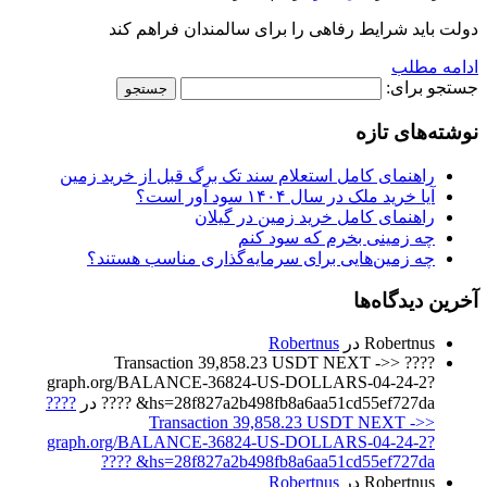
دولت باید شرایط رفاهی را برای سالمندان فراهم کند
ادامه مطلب
جستجو برای:
نوشته‌های تازه
راهنمای کامل استعلام سند تک برگ قبل از خرید زمین
آیا خرید ملک در سال ۱۴۰۴ سود آور است؟
راهنمای کامل خرید زمین در گیلان
چه زمینی بخرم که سود کنم
چه زمین‌هایی برای سرمایه‌گذاری مناسب هستند؟
آخرین دیدگاه‌ها
Robertnus
در
Robertnus
???? Transaction 39,858.23 USDT NEXT ->>
graph.org/BALANCE-36824-US-DOLLARS-04-24-2?
hs=28f827a2b498fb8a6aa51cd55ef727da& ????
در
????
Transaction 39,858.23 USDT NEXT ->>
graph.org/BALANCE-36824-US-DOLLARS-04-24-2?
hs=28f827a2b498fb8a6aa51cd55ef727da& ????
Robertnus
در
Robertnus