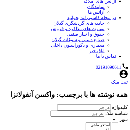
آژانس های املاک
نمایندگان
آژانس ها
در مجله کاسپی لند بخوانید
جاذبه های گردشگری گیلان
مهارت های مذاکره و فروش
حقوق و اخبار صنفی
صنایع دستی و سوغات گیلان
معماری و دکوراسیون داخلی
اتاق خبر
تماس با ما
02191090611
ثبت ملک
همه نوشته ها با برچسب: واکسن آنفولانزا
کلیدواژه
شناسه ملک
شهر