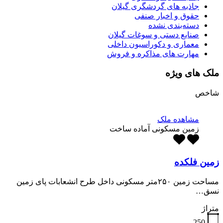
جاذبه های گردشگری گیلان
حقوق و اخبار صنفی
دسته‌بندی نشده
صنایع دستی و سوغات گیلان
معماری و دکوراسیون داخلی
مهارت های مذاکره و فروش
ملک های ویژه
شاخص
مشاهده ملک
زمین مسکونی آماده ساخت
زمین فلکده
مساحت زمین ۲۵۰متر مسکونی داخل طرح انشعابات پای زمین
نسق…
متراژ
250