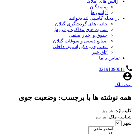
آژانس های املاک
نمایندگان
آژانس ها
در مجله کاسپی لند بخوانید
جاذبه های گردشگری گیلان
مهارت های مذاکره و فروش
حقوق و اخبار صنفی
صنایع دستی و سوغات گیلان
معماری و دکوراسیون داخلی
اتاق خبر
تماس با ما
02191090611
ثبت ملک
همه نوشته ها با برچسب: وضعیت جوی
کلیدواژه
شناسه ملک
شهر