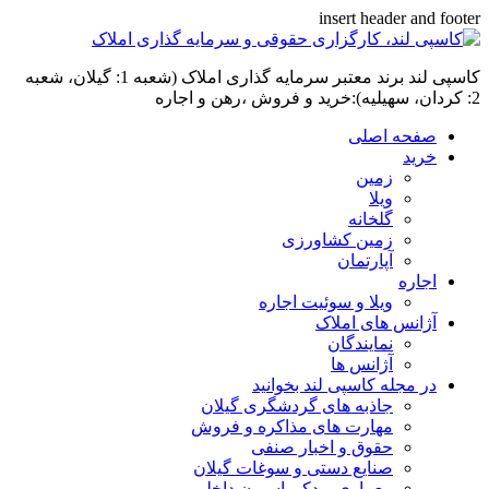
insert header and footer
کاسپی لند برند معتبر سرمایه گذاری املاک (شعبه 1: گیلان، شعبه
2: کردان، سهیلیه):خرید و فروش ،رهن و اجاره
صفحه اصلی
خرید
زمین
ویلا
گلخانه
زمین کشاورزی
آپارتمان
اجاره
ویلا و سوئیت اجاره
آژانس های املاک
نمایندگان
آژانس ها
در مجله کاسپی لند بخوانید
جاذبه های گردشگری گیلان
مهارت های مذاکره و فروش
حقوق و اخبار صنفی
صنایع دستی و سوغات گیلان
معماری و دکوراسیون داخلی