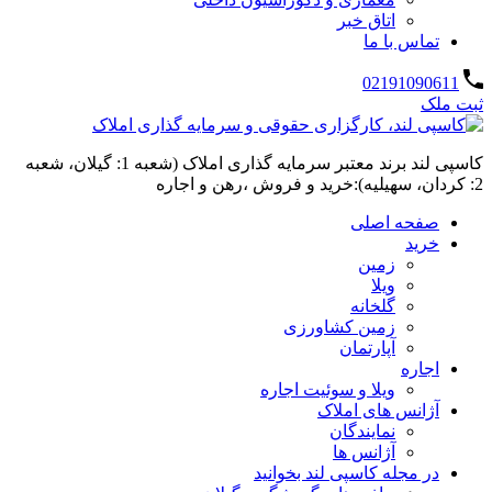
اتاق خبر
تماس با ما
02191090611
ثبت ملک
کاسپی لند برند معتبر سرمایه گذاری املاک (شعبه 1: گیلان، شعبه
2: کردان، سهیلیه):خرید و فروش ،رهن و اجاره
صفحه اصلی
خرید
زمین
ویلا
گلخانه
زمین کشاورزی
آپارتمان
اجاره
ویلا و سوئیت اجاره
آژانس های املاک
نمایندگان
آژانس ها
در مجله کاسپی لند بخوانید