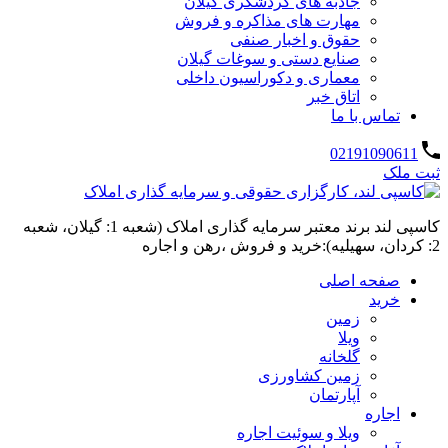
جاذبه های گردشگری گیلان
مهارت های مذاکره و فروش
حقوق و اخبار صنفی
صنایع دستی و سوغات گیلان
معماری و دکوراسیون داخلی
اتاق خبر
تماس با ما
02191090611
ثبت ملک
کاسپی لند برند معتبر سرمایه گذاری املاک (شعبه 1: گیلان، شعبه
2: کردان، سهیلیه):خرید و فروش ،رهن و اجاره
صفحه اصلی
خرید
زمین
ویلا
گلخانه
زمین کشاورزی
آپارتمان
اجاره
ویلا و سوئیت اجاره