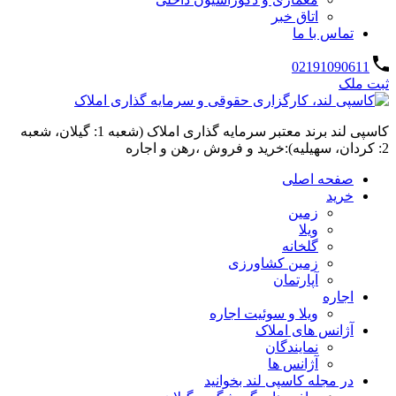
اتاق خبر
تماس با ما
02191090611
ثبت ملک
کاسپی لند برند معتبر سرمایه گذاری املاک (شعبه 1: گیلان، شعبه
2: کردان، سهیلیه):خرید و فروش ،رهن و اجاره
صفحه اصلی
خرید
زمین
ویلا
گلخانه
زمین کشاورزی
آپارتمان
اجاره
ویلا و سوئیت اجاره
آژانس های املاک
نمایندگان
آژانس ها
در مجله کاسپی لند بخوانید