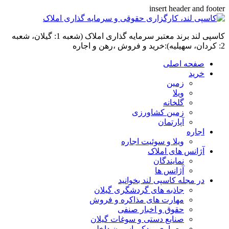
insert header and footer
کاسپی لند برند معتبر سرمایه گذاری املاک (شعبه 1: گیلان، شعبه
2: کردان، سهیلیه):خرید و فروش ،رهن و اجاره
صفحه اصلی
خرید
زمین
ویلا
گلخانه
زمین کشاورزی
آپارتمان
اجاره
ویلا و سوئیت اجاره
آژانس های املاک
نمایندگان
آژانس ها
در مجله کاسپی لند بخوانید
جاذبه های گردشگری گیلان
مهارت های مذاکره و فروش
حقوق و اخبار صنفی
صنایع دستی و سوغات گیلان
معماری و دکوراسیون داخلی