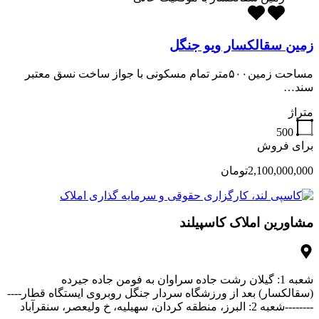
زمین سقالکسار ویو جنگل
مساحت زمین۵۰۰متر تمام مسکونی با جواز ساخت نسق معتبر
سند…
متراژ
500
برای فروش
2,100,000,000تومان
مشاورین املاک کاسپیلند
شعبه 1: گیلان رشت جاده سراوان به فومن جاده جیرده
(سقالکسار) بعد از ورزشگاه سردار جنگل روبروی ایستگاه قطار----
--------شعبه 2: البرز، منطقه کردان، سهیلیه، خ ولیعصر، سنقرآباد