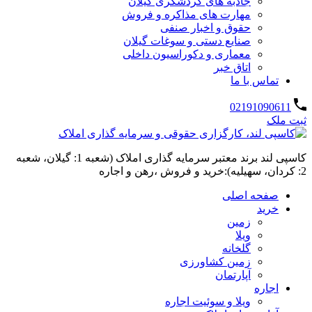
جاذبه های گردشگری گیلان
مهارت های مذاکره و فروش
حقوق و اخبار صنفی
صنایع دستی و سوغات گیلان
معماری و دکوراسیون داخلی
اتاق خبر
تماس با ما
02191090611
ثبت ملک
کاسپی لند برند معتبر سرمایه گذاری املاک (شعبه 1: گیلان، شعبه
2: کردان، سهیلیه):خرید و فروش ،رهن و اجاره
صفحه اصلی
خرید
زمین
ویلا
گلخانه
زمین کشاورزی
آپارتمان
اجاره
ویلا و سوئیت اجاره