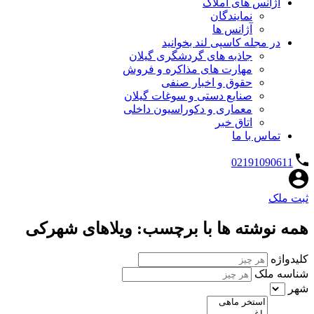
آژانس های املاک
نمایندگان
آژانس ها
در مجله کاسپی لند بخوانید
جاذبه های گردشگری گیلان
مهارت های مذاکره و فروش
حقوق و اخبار صنفی
صنایع دستی و سوغات گیلان
معماری و دکوراسیون داخلی
اتاق خبر
تماس با ما
02191090611
ثبت ملک
همه نوشته ها با برچسب: ویلاهای شهرکی
کلیدواژه
شناسه ملک
شهر