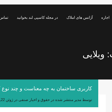
اجاره
آژانس های املاک
در مجله کاسپی لند بخوانید
تماس 
 ویلایی
کاربری ساختمان به چه معناست و چند نوع ک
توسط
مدیر
منتشر شده در
حقوق و اخبار صنفی
در
ژوئن 22, 2020