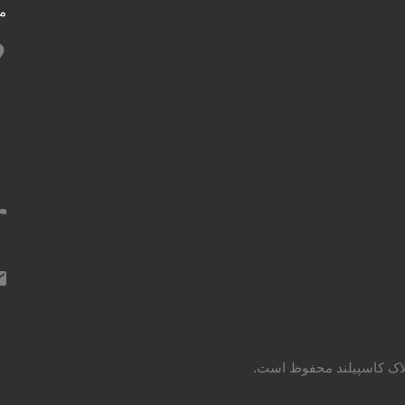
مش
لاک کاسپیلند محفوظ است.