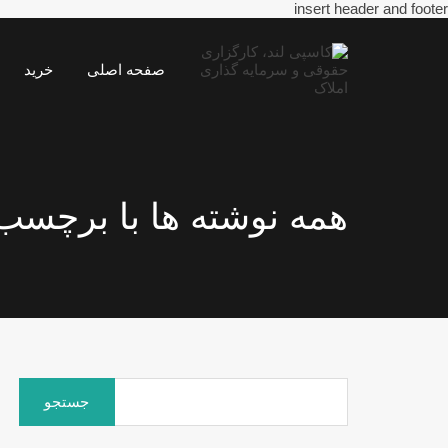
insert header and footer
صفحه اصلی
خرید
همه نوشته ها با برچسب:
جستجو
برای: