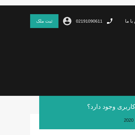
با ما
ثبت ملک
02191090611
اربری وجود دارد؟