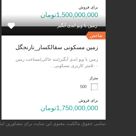
برای فروش
1,500,000,000تومان
زمین با ویو ابدی آبگیر
شاخص
زمین مسکونی سقالکسار_نارنجگل
زمین با ویو ابدی آبگیر(سد خاکی)مساحت زمین
۵۰۰متر کاربری مسکونی…
متراژ
500
برای فروش
1,750,000,000تومان
تمامی حقوق مالکیت معنوی این ‌سایت برای مشاورین ام