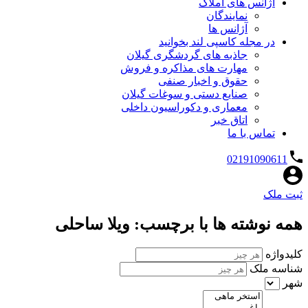
آژانس های املاک
نمایندگان
آژانس ها
در مجله کاسپی لند بخوانید
جاذبه های گردشگری گیلان
مهارت های مذاکره و فروش
حقوق و اخبار صنفی
صنایع دستی و سوغات گیلان
معماری و دکوراسیون داخلی
اتاق خبر
تماس با ما
02191090611
ثبت ملک
همه نوشته ها با برچسب: ویلا ساحلی
کلیدواژه
شناسه ملک
شهر