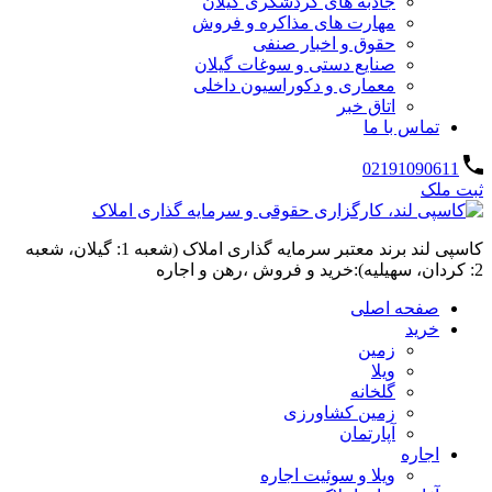
جاذبه های گردشگری گیلان
مهارت های مذاکره و فروش
حقوق و اخبار صنفی
صنایع دستی و سوغات گیلان
معماری و دکوراسیون داخلی
اتاق خبر
تماس با ما
02191090611
ثبت ملک
کاسپی لند برند معتبر سرمایه گذاری املاک (شعبه 1: گیلان، شعبه
2: کردان، سهیلیه):خرید و فروش ،رهن و اجاره
صفحه اصلی
خرید
زمین
ویلا
گلخانه
زمین کشاورزی
آپارتمان
اجاره
ویلا و سوئیت اجاره