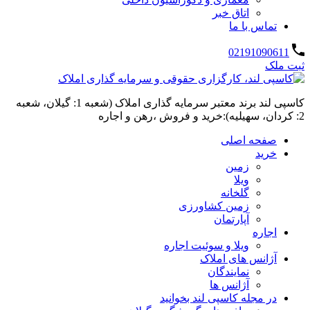
اتاق خبر
تماس با ما
02191090611
ثبت ملک
کاسپی لند برند معتبر سرمایه گذاری املاک (شعبه 1: گیلان، شعبه
2: کردان، سهیلیه):خرید و فروش ،رهن و اجاره
صفحه اصلی
خرید
زمین
ویلا
گلخانه
زمین کشاورزی
آپارتمان
اجاره
ویلا و سوئیت اجاره
آژانس های املاک
نمایندگان
آژانس ها
در مجله کاسپی لند بخوانید