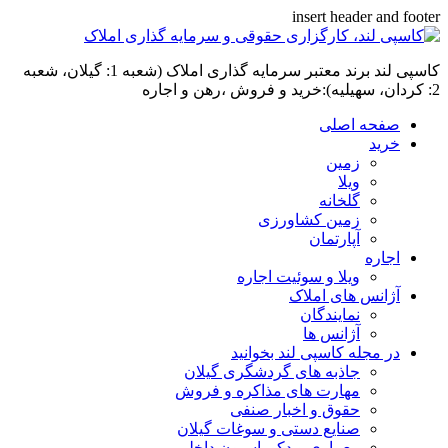
insert header and footer
کاسپی لند برند معتبر سرمایه گذاری املاک (شعبه 1: گیلان، شعبه
2: کردان، سهیلیه):خرید و فروش ،رهن و اجاره
صفحه اصلی
خرید
زمین
ویلا
گلخانه
زمین کشاورزی
آپارتمان
اجاره
ویلا و سوئیت اجاره
آژانس های املاک
نمایندگان
آژانس ها
در مجله کاسپی لند بخوانید
جاذبه های گردشگری گیلان
مهارت های مذاکره و فروش
حقوق و اخبار صنفی
صنایع دستی و سوغات گیلان
معماری و دکوراسیون داخلی