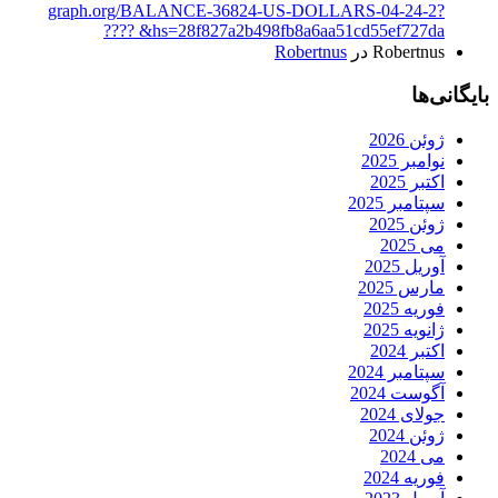
graph.org/BALANCE-36824-US-DOLLARS-04-24-2?
hs=28f827a2b498fb8a6aa51cd55ef727da& ????
Robertnus
در
Robertnus
بایگانی‌ها
ژوئن 2026
نوامبر 2025
اکتبر 2025
سپتامبر 2025
ژوئن 2025
می 2025
آوریل 2025
مارس 2025
فوریه 2025
ژانویه 2025
اکتبر 2024
سپتامبر 2024
آگوست 2024
جولای 2024
ژوئن 2024
می 2024
فوریه 2024