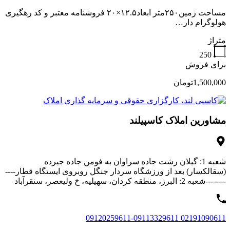
مساحت زمین۲۵۰متر ابعاد۱۲.۵×۲۰ فروشنامه معتبر و کد رهگیری
هولوگرام دار…
متراژ
250
برای فروش
1,500,000تومان
مشاورین املاک کاسپیلند
شعبه 1: گیلان رشت جاده سراوان به فومن جاده جیرده
(سقالکسار) بعد از ورزشگاه سردار جنگل روبروی ایستگاه قطار----
--------شعبه 2: البرز، منطقه کردان، سهیلیه، خ ولیعصر، سنقرآباد
02191090611 09120259611-09113329611