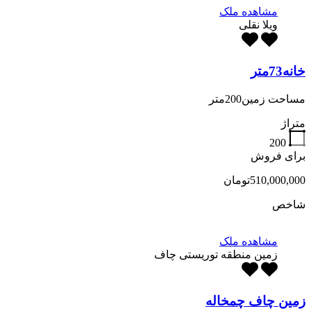
مشاهده ملک
ویلا نقلی
خانه73متر
مساحت زمین200متر
متراژ
200
برای فروش
510,000,000تومان
شاخص
مشاهده ملک
زمین منطقه توریستی چاف
زمین چاف چمخاله