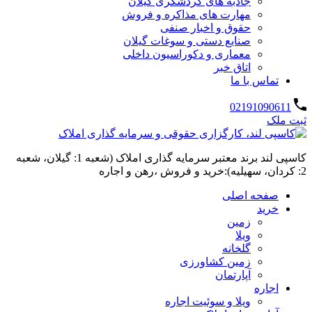
جاذبه های گردشگری گیلان
مهارت های مذاکره و فروش
حقوق و اخبار صنفی
صنایع دستی و سوغات گیلان
معماری و دکوراسیون داخلی
اتاق خبر
تماس با ما
02191090611
ثبت ملک
کاسپی لند برند معتبر سرمایه گذاری املاک (شعبه 1: گیلان، شعبه
2: کردان، سهیلیه):خرید و فروش ،رهن و اجاره
صفحه اصلی
خرید
زمین
ویلا
گلخانه
زمین کشاورزی
آپارتمان
اجاره
ویلا و سوئیت اجاره