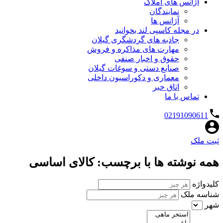
آژانس های املاک
نمایندگان
آژانس ها
در مجله کاسپی لند بخوانید
جاذبه های گردشگری گیلان
مهارت های مذاکره و فروش
حقوق و اخبار صنفی
صنایع دستی و سوغات گیلان
معماری و دکوراسیون داخلی
اتاق خبر
تماس با ما
02191090611
ثبت ملک
همه نوشته ها با برچسب: کالای اساسی
کلیدواژه
شناسه ملک
شهر