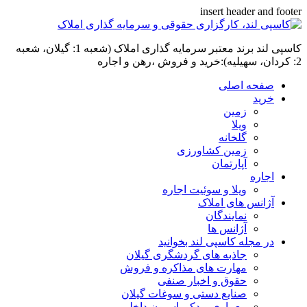
insert header and footer
کاسپی لند برند معتبر سرمایه گذاری املاک (شعبه 1: گیلان، شعبه
2: کردان، سهیلیه):خرید و فروش ،رهن و اجاره
صفحه اصلی
خرید
زمین
ویلا
گلخانه
زمین کشاورزی
آپارتمان
اجاره
ویلا و سوئیت اجاره
آژانس های املاک
نمایندگان
آژانس ها
در مجله کاسپی لند بخوانید
جاذبه های گردشگری گیلان
مهارت های مذاکره و فروش
حقوق و اخبار صنفی
صنایع دستی و سوغات گیلان
معماری و دکوراسیون داخلی