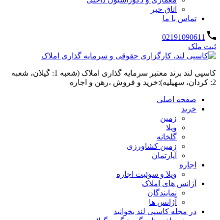
اتاق خبر
تماس با ما
02191090611
ثبت ملک
کاسپی لند برند معتبر سرمایه گذاری املاک (شعبه 1: گیلان، شعبه
2: کردان، سهیلیه):خرید و فروش ،رهن و اجاره
صفحه اصلی
خرید
زمین
ویلا
گلخانه
زمین کشاورزی
آپارتمان
اجاره
ویلا و سوئیت اجاره
آژانس های املاک
نمایندگان
آژانس ها
در مجله کاسپی لند بخوانید