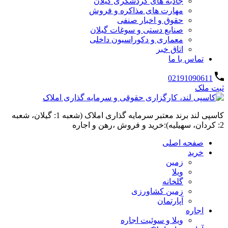
جاذبه های گردشگری گیلان
مهارت های مذاکره و فروش
حقوق و اخبار صنفی
صنایع دستی و سوغات گیلان
معماری و دکوراسیون داخلی
اتاق خبر
تماس با ما
02191090611
ثبت ملک
کاسپی لند برند معتبر سرمایه گذاری املاک (شعبه 1: گیلان، شعبه
2: کردان، سهیلیه):خرید و فروش ،رهن و اجاره
صفحه اصلی
خرید
زمین
ویلا
گلخانه
زمین کشاورزی
آپارتمان
اجاره
ویلا و سوئیت اجاره