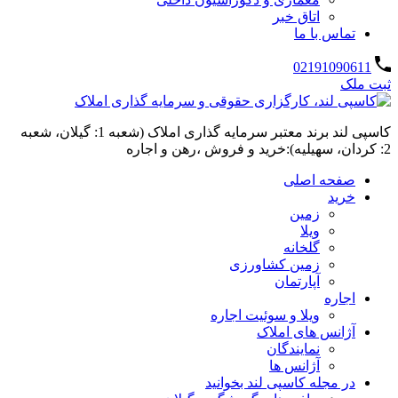
اتاق خبر
تماس با ما
02191090611
ثبت ملک
کاسپی لند برند معتبر سرمایه گذاری املاک (شعبه 1: گیلان، شعبه
2: کردان، سهیلیه):خرید و فروش ،رهن و اجاره
صفحه اصلی
خرید
زمین
ویلا
گلخانه
زمین کشاورزی
آپارتمان
اجاره
ویلا و سوئیت اجاره
آژانس های املاک
نمایندگان
آژانس ها
در مجله کاسپی لند بخوانید