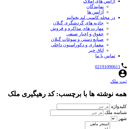
آژانس های املاک
نمایندگان
آژانس ها
در مجله کاسپی لند بخوانید
جاذبه های گردشگری گیلان
مهارت های مذاکره و فروش
حقوق و اخبار صنفی
صنایع دستی و سوغات گیلان
معماری و دکوراسیون داخلی
اتاق خبر
تماس با ما
02191090611
ثبت ملک
همه نوشته ها با برچسب: کد رهیگیری ملک
کلیدواژه
شناسه ملک
شهر