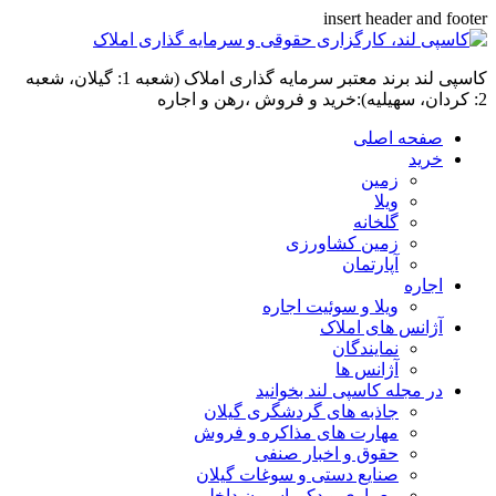
insert header and footer
کاسپی لند برند معتبر سرمایه گذاری املاک (شعبه 1: گیلان، شعبه
2: کردان، سهیلیه):خرید و فروش ،رهن و اجاره
صفحه اصلی
خرید
زمین
ویلا
گلخانه
زمین کشاورزی
آپارتمان
اجاره
ویلا و سوئیت اجاره
آژانس های املاک
نمایندگان
آژانس ها
در مجله کاسپی لند بخوانید
جاذبه های گردشگری گیلان
مهارت های مذاکره و فروش
حقوق و اخبار صنفی
صنایع دستی و سوغات گیلان
معماری و دکوراسیون داخلی