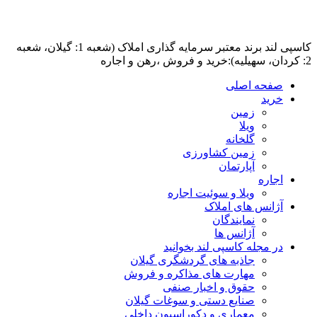
کاسپی لند برند معتبر سرمایه گذاری املاک (شعبه 1: گیلان، شعبه
2: کردان، سهیلیه):خرید و فروش ،رهن و اجاره
صفحه اصلی
خرید
زمین
ویلا
گلخانه
زمین کشاورزی
آپارتمان
اجاره
ویلا و سوئیت اجاره
آژانس های املاک
نمایندگان
آژانس ها
در مجله کاسپی لند بخوانید
جاذبه های گردشگری گیلان
مهارت های مذاکره و فروش
حقوق و اخبار صنفی
صنایع دستی و سوغات گیلان
معماری و دکوراسیون داخلی