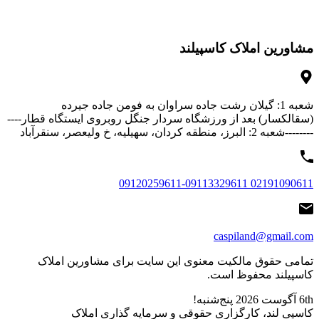
مشاورین املاک کاسپیلند
شعبه 1: گیلان رشت جاده سراوان به فومن جاده جیرده
(سقالکسار) بعد از ورزشگاه سردار جنگل روبروی ایستگاه قطار----
--------شعبه 2: البرز، منطقه کردان، سهیلیه، خ ولیعصر، سنقرآباد
02191090611 09120259611-09113329611
caspiland@gmail.com
تمامی حقوق مالکیت معنوی این ‌سایت برای مشاورین املاک
کاسپیلند محفوظ است.
6th آگوست 2026
پنج‌شنبه!
کاسپی لند، کارگزاری حقوقی و سرمایه گذاری املاک