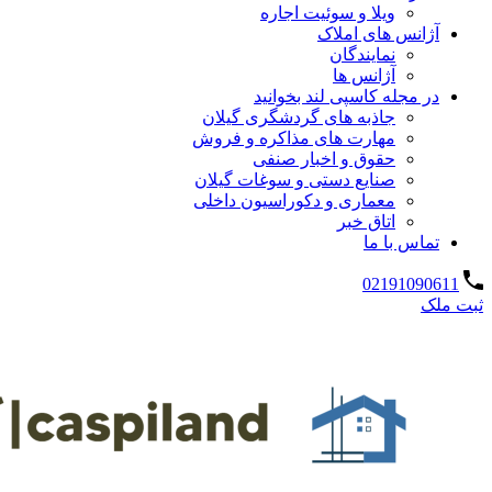
ویلا و سوئیت اجاره
آژانس های املاک
نمایندگان
آژانس ها
در مجله کاسپی لند بخوانید
جاذبه های گردشگری گیلان
مهارت های مذاکره و فروش
حقوق و اخبار صنفی
صنایع دستی و سوغات گیلان
معماری و دکوراسیون داخلی
اتاق خبر
تماس با ما
02191090611
ثبت ملک