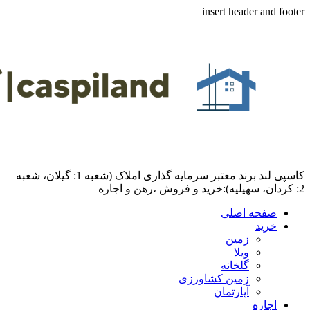
insert header and footer
کاسپی لند برند معتبر سرمایه گذاری املاک (شعبه 1: گیلان، شعبه
2: کردان، سهیلیه):خرید و فروش ،رهن و اجاره
صفحه اصلی
خرید
زمین
ویلا
گلخانه
زمین کشاورزی
آپارتمان
اجاره