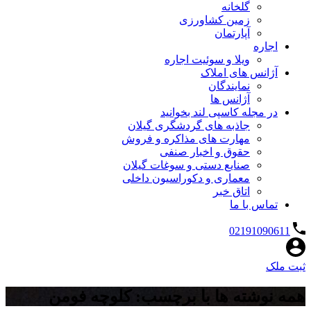
گلخانه
زمین کشاورزی
آپارتمان
اجاره
ویلا و سوئیت اجاره
آژانس های املاک
نمایندگان
آژانس ها
در مجله کاسپی لند بخوانید
جاذبه های گردشگری گیلان
مهارت های مذاکره و فروش
حقوق و اخبار صنفی
صنایع دستی و سوغات گیلان
معماری و دکوراسیون داخلی
اتاق خبر
تماس با ما
02191090611
ثبت ملک
همه نوشته ها با برچسب: کلوچه فومن