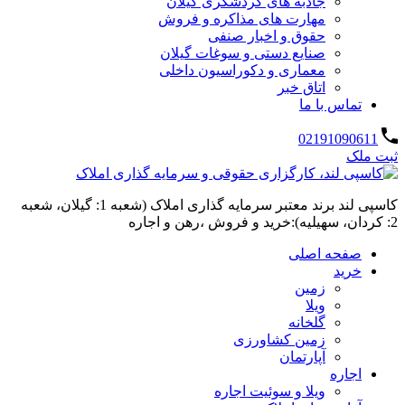
جاذبه های گردشگری گیلان
مهارت های مذاکره و فروش
حقوق و اخبار صنفی
صنایع دستی و سوغات گیلان
معماری و دکوراسیون داخلی
اتاق خبر
تماس با ما
02191090611
ثبت ملک
کاسپی لند برند معتبر سرمایه گذاری املاک (شعبه 1: گیلان، شعبه
2: کردان، سهیلیه):خرید و فروش ،رهن و اجاره
صفحه اصلی
خرید
زمین
ویلا
گلخانه
زمین کشاورزی
آپارتمان
اجاره
ویلا و سوئیت اجاره