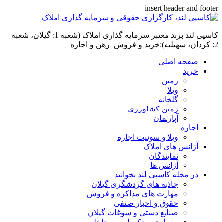
insert header and footer
کاسپی لند برند معتبر سرمایه گذاری املاک (شعبه 1: گیلان، شعبه
2: کردان، سهیلیه):خرید و فروش ،رهن و اجاره
صفحه اصلی
خرید
زمین
ویلا
گلخانه
زمین کشاورزی
آپارتمان
اجاره
ویلا و سوئیت اجاره
آژانس های املاک
نمایندگان
آژانس ها
در مجله کاسپی لند بخوانید
جاذبه های گردشگری گیلان
مهارت های مذاکره و فروش
حقوق و اخبار صنفی
صنایع دستی و سوغات گیلان
معماری و دکوراسیون داخلی