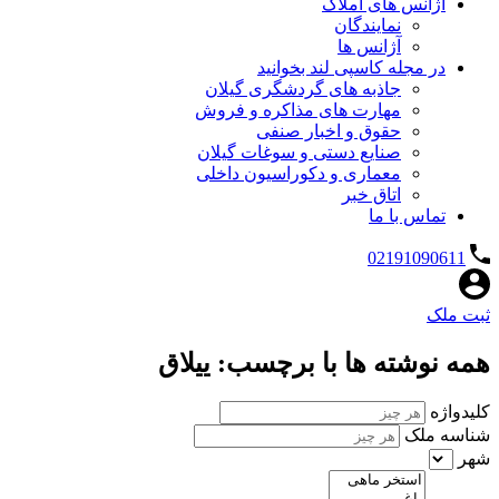
آژانس های املاک
نمایندگان
آژانس ها
در مجله کاسپی لند بخوانید
جاذبه های گردشگری گیلان
مهارت های مذاکره و فروش
حقوق و اخبار صنفی
صنایع دستی و سوغات گیلان
معماری و دکوراسیون داخلی
اتاق خبر
تماس با ما
02191090611
ثبت ملک
همه نوشته ها با برچسب: ییلاق
کلیدواژه
شناسه ملک
شهر