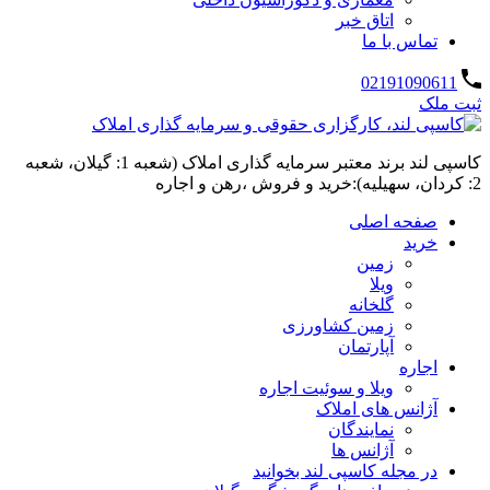
اتاق خبر
تماس با ما
02191090611
ثبت ملک
کاسپی لند برند معتبر سرمایه گذاری املاک (شعبه 1: گیلان، شعبه
2: کردان، سهیلیه):خرید و فروش ،رهن و اجاره
صفحه اصلی
خرید
زمین
ویلا
گلخانه
زمین کشاورزی
آپارتمان
اجاره
ویلا و سوئیت اجاره
آژانس های املاک
نمایندگان
آژانس ها
در مجله کاسپی لند بخوانید