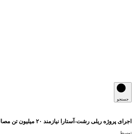
جستجو
اجرای پروژه ریلی رشت-آستارا نیازمند ۲۰ میلیون تن مصالح معدنی است
توسط