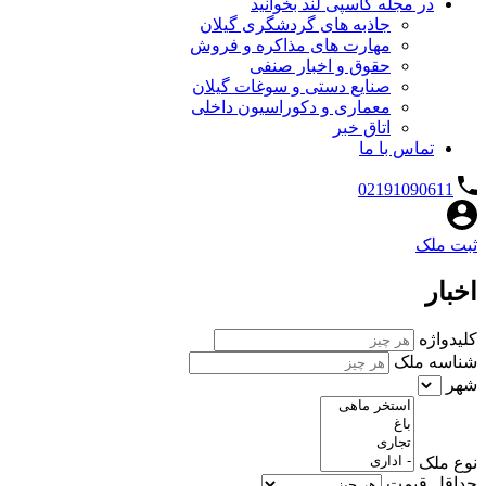
در مجله کاسپی لند بخوانید
جاذبه های گردشگری گیلان
مهارت های مذاکره و فروش
حقوق و اخبار صنفی
صنایع دستی و سوغات گیلان
معماری و دکوراسیون داخلی
اتاق خبر
تماس با ما
02191090611
ثبت ملک
اخبار
کلیدواژه
شناسه ملک
شهر
نوع ملک
حداقل قیمت