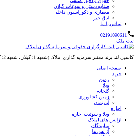
حقوق و اخبار صنفی
صنایع دستی و سوغات گیلان
معماری و دکوراسیون داخلی
اتاق خبر
تماس با ما
02191090611
ثبت ملک
کاسپی لند برند معتبر سرمایه گذاری املاک (شعبه 1: گیلان، شعبه 2: کردان، سهیلیه):خرید و فروش ،رهن و اجاره
صفحه اصلی
خرید
زمین
ویلا
گلخانه
زمین کشاورزی
آپارتمان
اجاره
ویلا و سوئیت اجاره
آژانس های املاک
نمایندگان
آژانس ها