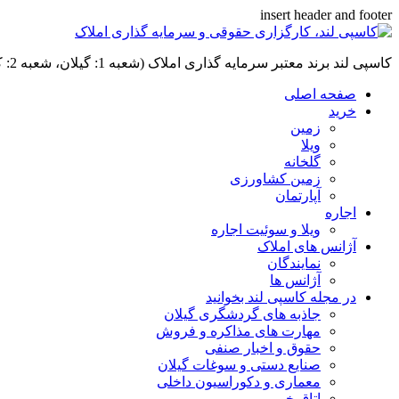
insert header and footer
کاسپی لند برند معتبر سرمایه گذاری املاک (شعبه 1: گیلان، شعبه 2: کردان، سهیلیه):خرید و فروش ،رهن و اجاره
صفحه اصلی
خرید
زمین
ویلا
گلخانه
زمین کشاورزی
آپارتمان
اجاره
ویلا و سوئیت اجاره
آژانس های املاک
نمایندگان
آژانس ها
در مجله کاسپی لند بخوانید
جاذبه های گردشگری گیلان
مهارت های مذاکره و فروش
حقوق و اخبار صنفی
صنایع دستی و سوغات گیلان
معماری و دکوراسیون داخلی
اتاق خبر