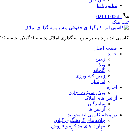
تماس با ما
02191090611
ثبت ملک
کاسپی لند برند معتبر سرمایه گذاری املاک (شعبه 1: گیلان، شعبه 2: کردان، سهیلیه):خرید و فروش ،رهن و اجاره
صفحه اصلی
خرید
زمین
ویلا
گلخانه
زمین کشاورزی
آپارتمان
اجاره
ویلا و سوئیت اجاره
آژانس های املاک
نمایندگان
آژانس ها
در مجله کاسپی لند بخوانید
جاذبه های گردشگری گیلان
مهارت های مذاکره و فروش