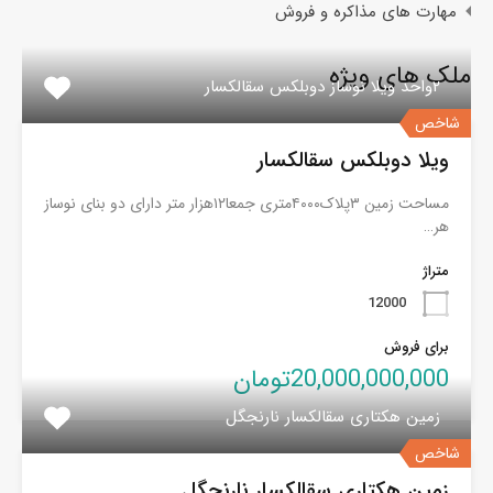
مهارت های مذاکره و فروش
ملک های ویژه
۲واحد ویلا نوساز دوبلکس سقالکسار
شاخص
ویلا دوبلکس سقالکسار
مساحت زمین ۳پلاک۴۰۰۰متری جمعا۱۲هزار متر دارای دو بنای نوساز
هر…
متراژ
12000
برای فروش
20,000,000,000تومان
زمین هکتاری سقالکسار نارنجگل
شاخص
زمین هکتاری سقالکسار نارنجگل