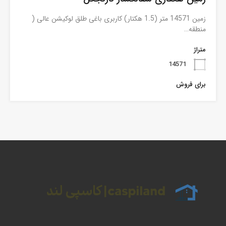
زمین 14571 متر (1.5 هکتار) کاربری باغی طلق لوکیشن عالی (
منطقه…
متراژ
14571
برای فروش