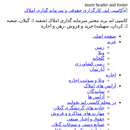
insert header and footer
کاسپی لند برند معتبر سرمایه گذاری املاک (شعبه 1: گیلان، شعبه
2: کردان، سهیلیه):خرید و فروش ،رهن و اجاره
صفحه اصلی
خرید
زمین
ویلا
گلخانه
زمین کشاورزی
آپارتمان
اجاره
ویلا و سوئیت اجاره
آژانس های املاک
نمایندگان
آژانس ها
در مجله کاسپی لند بخوانید
جاذبه های گردشگری گیلان
مهارت های مذاکره و فروش
حقوق و اخبار صنفی
صنایع دستی و سوغات گیلان
معماری و دکوراسیون داخلی