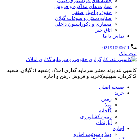
جاذبه های گردشگری گیلان
مهارت های مذاکره و فروش
حقوق و اخبار صنفی
صنایع دستی و سوغات گیلان
معماری و دکوراسیون داخلی
اتاق خبر
تماس با ما
02191090611
ثبت ملک
کاسپی لند برند معتبر سرمایه گذاری املاک (شعبه 1: گیلان، شعبه
2: کردان، سهیلیه):خرید و فروش ،رهن و اجاره
صفحه اصلی
خرید
زمین
ویلا
گلخانه
زمین کشاورزی
آپارتمان
اجاره
ویلا و سوئیت اجاره