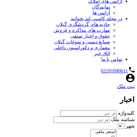
آژانس های املاک
نمایندگان
آژانس ها
در مجله کاسپی لند بخوانید
جاذبه های گردشگری گیلان
مهارت های مذاکره و فروش
حقوق و اخبار صنفی
صنایع دستی و سوغات گیلان
معماری و دکوراسیون داخلی
اتاق خبر
تماس با ما
02191090611
ثبت ملک
اخبار
کلیدواژه
شناسه ملک
شهر