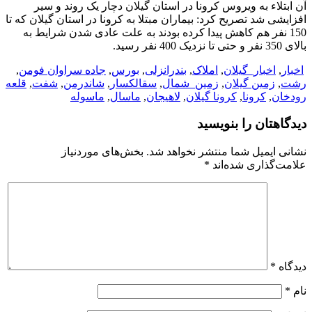
آن ابتلاء به ویروس کرونا در استان گیلان دچار یک روند و سیر
افزایشی شد تصریح کرد: بیماران مبتلا به کرونا در استان گیلان که تا
150 نفر هم کاهش پیدا کرده بودند به علت عادی شدن شرایط به
بالای 350 نفر و حتی تا نزدیک 400 نفر رسید.
اخبار
,
اخبار_گیلان
,
املاک
,
بندرانزلی
,
بورس
,
جاده سراوان فومن
,
رشت
,
زمین گیلان
,
زمین_شمال
,
سقالکسار
,
شاندرمن
,
شفت
,
قلعه
رودخان
,
کرونا
,
کرونا گیلان
,
لاهیجان
,
ماسال
,
ماسوله
دیدگاهتان را بنویسید
نشانی ایمیل شما منتشر نخواهد شد.
بخش‌های موردنیاز
علامت‌گذاری شده‌اند
*
دیدگاه
*
نام
*