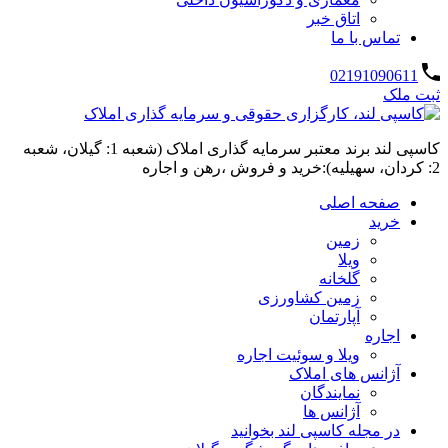
اتاق خبر
تماس با ما
02191090611
ثبت ملک
کاسپی لند برند معتبر سرمایه گذاری املاک (شعبه 1: گیلان، شعبه
2: کردان، سهیلیه):خرید و فروش ،رهن و اجاره
صفحه اصلی
خرید
زمین
ویلا
گلخانه
زمین کشاورزی
آپارتمان
اجاره
ویلا و سوئیت اجاره
آژانس های املاک
نمایندگان
آژانس ها
در مجله کاسپی لند بخوانید