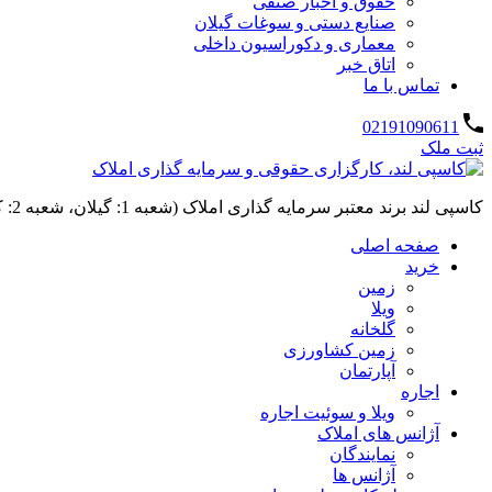
حقوق و اخبار صنفی
صنایع دستی و سوغات گیلان
معماری و دکوراسیون داخلی
اتاق خبر
تماس با ما
02191090611
ثبت ملک
کاسپی لند برند معتبر سرمایه گذاری املاک (شعبه 1: گیلان، شعبه 2: کردان، سهیلیه):خرید و فروش ،رهن و اجاره
صفحه اصلی
خرید
زمین
ویلا
گلخانه
زمین کشاورزی
آپارتمان
اجاره
ویلا و سوئیت اجاره
آژانس های املاک
نمایندگان
آژانس ها