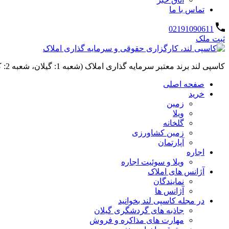
تماس با ما
02191090611
ثبت ملک
کاسپی لند برند معتبر سرمایه گذاری املاک (شعبه 1: گیلان، شعبه 2: کردان، سهیلیه):خرید و فروش ،رهن و اجاره
صفحه اصلی
خرید
زمین
ویلا
گلخانه
زمین کشاورزی
آپارتمان
اجاره
ویلا و سوئیت اجاره
آژانس های املاک
نمایندگان
آژانس ها
در مجله کاسپی لند بخوانید
جاذبه های گردشگری گیلان
مهارت های مذاکره و فروش