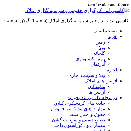
insert header and footer
کاسپی لند برند معتبر سرمایه گذاری املاک (شعبه 1: گیلان، شعبه 2: کردان، سهیلیه):خرید و فروش ،رهن و اجاره
صفحه اصلی
خرید
زمین
ویلا
گلخانه
زمین کشاورزی
آپارتمان
اجاره
ویلا و سوئیت اجاره
آژانس های املاک
نمایندگان
آژانس ها
در مجله کاسپی لند بخوانید
جاذبه های گردشگری گیلان
مهارت های مذاکره و فروش
حقوق و اخبار صنفی
صنایع دستی و سوغات گیلان
معماری و دکوراسیون داخلی
اتاق خبر