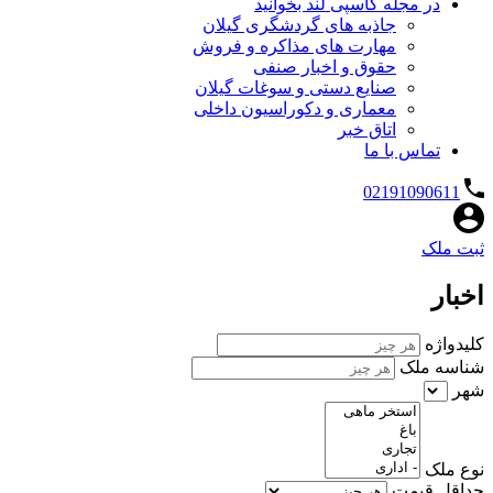
در مجله کاسپی لند بخوانید
جاذبه های گردشگری گیلان
مهارت های مذاکره و فروش
حقوق و اخبار صنفی
صنایع دستی و سوغات گیلان
معماری و دکوراسیون داخلی
اتاق خبر
تماس با ما
02191090611
ثبت ملک
اخبار
کلیدواژه
شناسه ملک
شهر
نوع ملک
حداقل قیمت