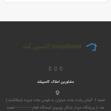
مشاورین املاک کاسپیلند
شعبه 1: گیلان رشت جاده سراوان به فومن جاده جیرده (سقالکسار)
بعد از ورزشگاه سردار جنگل روبروی ایستگاه قطار------------شعبه