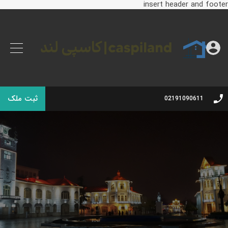
insert header and footer
ثبت ملک
02191090611