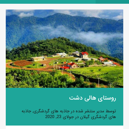
روستای هالی دشت
توسط
مدیر
منتشر شده در
جاذبه های گردشگری
,
جاذبه
های گردشگری گیلان
در
جولای 23, 2020