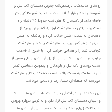
روستای هالیدشت درمنتهی‌الیه جنوبی دهستان لات لیل و
شهرستان املش قرار گرفته است و تا خود شهر ۳۰ کیلومتر
فاصله دارد. از لاهیجان تا هلودشت حدودا ۴۵ دقیقه راه
است.برای رفتن به هالیدشت اول به لاهیجان بروید از
لاهیجان به سمت املش حرکت کرده و زمانیکه به املش
رسیدید از هر کس بپرسید هالیدشت یا همان هلودشت
کجاست شما را راهنمایی خواهد کرد . با خروج از قسمت
جنوب غربی شهر املش و عبور از پل این شهر و طی مسیر از
سمت روستای لات لیل و بلوردکان و پیمودن مسافتی کمتر
از یک ساعت به سمت بالای کوه به دهکده ییلاقی هلودشت
می‌رسید که منطقه‌ای بسیار زیبا و دیدنی می‌باشد.
این دهکده زیبا در ابتدای حوزه استحفاظی شهرستان املش
و انتهای دهستان لات لیل قرار دارد و به نوعی دروازه ورودی
به ییلاقات زیبای املش از سمت جنوب غربی این شهرستان