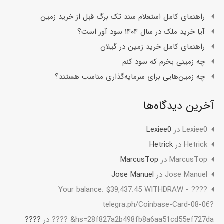
راهنمای کامل استعلام سند تک برگ قبل از خرید زمین
آیا خرید ملک در سال ۱۴۰۴ سود آور است؟
راهنمای کامل خرید زمین در گیلان
چه زمینی بخرم که سود کنم
چه زمین‌هایی برای سرمایه‌گذاری مناسب هستند؟
آخرین دیدگاه‌ها
Lexiee0
در
Lexiee0
Hetrick
در
Hetrick
MarcusTop
در
MarcusTop
Jose Manuel
در
Jose Manuel
????️ Your balance: $39,437.45 WITHDRAW -
telegra.ph/Coinbase-Card-08-06?
hs=28f827a2b498fb8a6aa51cd55ef727da& ????️
در
????️