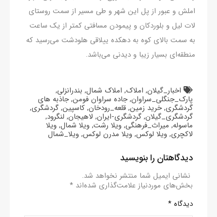
املش و عبور از پل این شهر و طی مسیر از سمت روستای
لات لیل و بلوردکان و پیمودن مسافتی کمتر از یک ساعت
به سمت بالای کوه به دهکده ییلاقی هلودشت می‌رسید که
منطقه‌ای بسیار زیبا و دیدنی می‌باشد.
اخبار_گیلان
,
املاک
,
املاک شمال
,
بندرانزلی
,
پارک_جنگلی_سراوان
,
جاده سراوان فومن
,
جاذبه های
گردشگری
,
خرید زمین
,
قلعه_رودخان
,
کاسپین
,
گردشگری
,
گردشگری_گیلان
,
گردشگری-ایران
,
لاهیجان
,
لنگرود
,
ماسوله
,
میراث_فرهنگی
,
ویلا رشت
,
ویلا شمال
,
ویلا
لاکچری
,
ویلا لوکس
,
ویلا مدرن لوکس
,
ویلا_شمال
دیدگاهتان را بنویسید
نشانی ایمیل شما منتشر نخواهد شد.
بخش‌های موردنیاز علامت‌گذاری شده‌اند
*
دیدگاه
*