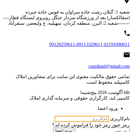
شعبه 1: گیلان رشت جاده سراوان به فومن جاده جیرده
(سقالکسار) بعد از ورزشگاه سردار جنگل روبروی ایستگاه قطار----
--------شعبه 2: البرز، منطقه کردان، سهیلیه، خ ولیعصر، سنقرآباد
02191090611 09120259611-09113329611
caspiland@gmail.com
تمامی حقوق مالکیت معنوی این ‌سایت برای مشاورین املاک
کاسپیلند محفوظ است.
6th آگوست 2026
پنج‌شنبه!
کاسپی لند، کارگزاری حقوقی و سرمایه گذاری املاک
ورود اعضا
نام‌کاربری
رمز عبور
رمز خود را فراموش کرده اید؟
ورود اعضا