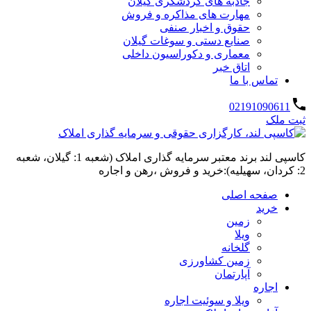
جاذبه های گردشگری گیلان
مهارت های مذاکره و فروش
حقوق و اخبار صنفی
صنایع دستی و سوغات گیلان
معماری و دکوراسیون داخلی
اتاق خبر
تماس با ما
02191090611
ثبت ملک
کاسپی لند برند معتبر سرمایه گذاری املاک (شعبه 1: گیلان، شعبه
2: کردان، سهیلیه):خرید و فروش ،رهن و اجاره
صفحه اصلی
خرید
زمین
ویلا
گلخانه
زمین کشاورزی
آپارتمان
اجاره
ویلا و سوئیت اجاره