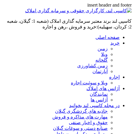
insert header and footer
کاسپی لند برند معتبر سرمایه گذاری املاک (شعبه 1: گیلان، شعبه
2: کردان، سهیلیه):خرید و فروش ،رهن و اجاره
صفحه اصلی
خرید
زمین
ویلا
گلخانه
زمین کشاورزی
آپارتمان
اجاره
ویلا و سوئیت اجاره
آژانس های املاک
نمایندگان
آژانس ها
در مجله کاسپی لند بخوانید
جاذبه های گردشگری گیلان
مهارت های مذاکره و فروش
حقوق و اخبار صنفی
صنایع دستی و سوغات گیلان
معماری و دکوراسیون داخلی