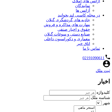
آژانس های املاک
نمایندگان
آژانس ها
در مجله کاسپی لند بخوانید
جاذبه های گردشگری گیلان
مهارت های مذاکره و فروش
حقوق و اخبار صنفی
صنایع دستی و سوغات گیلان
معماری و دکوراسیون داخلی
اتاق خبر
تماس با ما
02191090611
ثبت ملک
اخبار
کلیدواژه
شناسه ملک
شهر