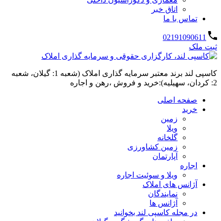
اتاق خبر
تماس با ما
02191090611
ثبت ملک
کاسپی لند برند معتبر سرمایه گذاری املاک (شعبه 1: گیلان، شعبه
2: کردان، سهیلیه):خرید و فروش ،رهن و اجاره
صفحه اصلی
خرید
زمین
ویلا
گلخانه
زمین کشاورزی
آپارتمان
اجاره
ویلا و سوئیت اجاره
آژانس های املاک
نمایندگان
آژانس ها
در مجله کاسپی لند بخوانید