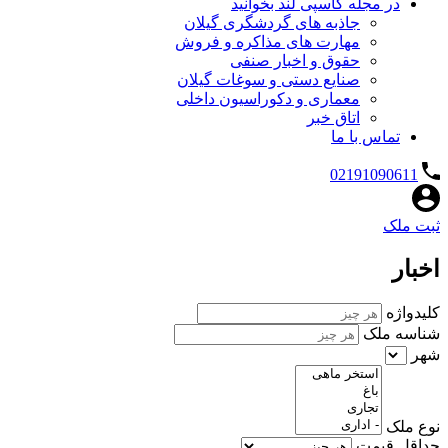
در مجله کاسپی لند بخوانید
جاذبه های گردشگری گیلان
مهارت های مذاکره و فروش
حقوق و اخبار صنفی
صنایع دستی و سوغات گیلان
معماری و دکوراسیون داخلی
اتاق خبر
تماس با ما
02191090611
ثبت ملک
اخبار
کلیدواژه
شناسه ملک
شهر
نوع ملک
حداقل قیمت