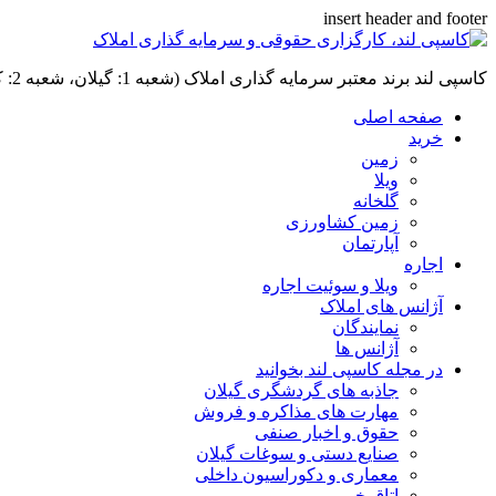
insert header and footer
کاسپی لند برند معتبر سرمایه گذاری املاک (شعبه 1: گیلان، شعبه 2: کردان، سهیلیه):خرید و فروش ،رهن و اجاره
صفحه اصلی
خرید
زمین
ویلا
گلخانه
زمین کشاورزی
آپارتمان
اجاره
ویلا و سوئیت اجاره
آژانس های املاک
نمایندگان
آژانس ها
در مجله کاسپی لند بخوانید
جاذبه های گردشگری گیلان
مهارت های مذاکره و فروش
حقوق و اخبار صنفی
صنایع دستی و سوغات گیلان
معماری و دکوراسیون داخلی
اتاق خبر