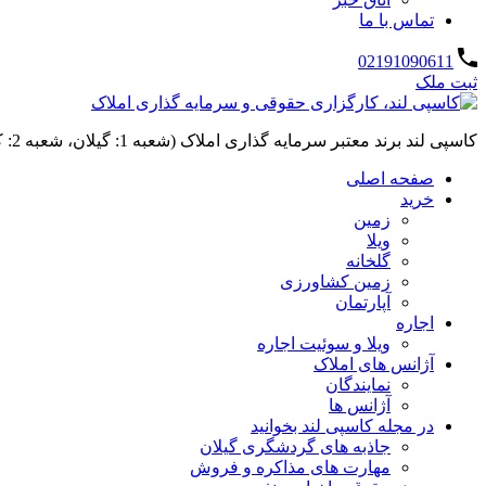
تماس با ما
02191090611
ثبت ملک
کاسپی لند برند معتبر سرمایه گذاری املاک (شعبه 1: گیلان، شعبه 2: کردان، سهیلیه):خرید و فروش ،رهن و اجاره
صفحه اصلی
خرید
زمین
ویلا
گلخانه
زمین کشاورزی
آپارتمان
اجاره
ویلا و سوئیت اجاره
آژانس های املاک
نمایندگان
آژانس ها
در مجله کاسپی لند بخوانید
جاذبه های گردشگری گیلان
مهارت های مذاکره و فروش