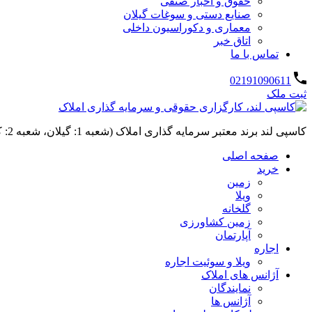
حقوق و اخبار صنفی
صنایع دستی و سوغات گیلان
معماری و دکوراسیون داخلی
اتاق خبر
تماس با ما
02191090611
ثبت ملک
کاسپی لند برند معتبر سرمایه گذاری املاک (شعبه 1: گیلان، شعبه 2: کردان، سهیلیه):خرید و فروش ،رهن و اجاره
صفحه اصلی
خرید
زمین
ویلا
گلخانه
زمین کشاورزی
آپارتمان
اجاره
ویلا و سوئیت اجاره
آژانس های املاک
نمایندگان
آژانس ها