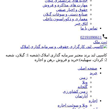
جاذبه های گردشگری گیلان
مهارت های مذاکره و فروش
حقوق و اخبار صنفی
صنایع دستی و سوغات گیلان
معماری و دکوراسیون داخلی
اتاق خبر
تماس با ما
02191090611
ثبت ملک
کاسپی لند برند معتبر سرمایه گذاری املاک (شعبه 1: گیلان، شعبه
2: کردان، سهیلیه):خرید و فروش ،رهن و اجاره
صفحه اصلی
خرید
زمین
ویلا
گلخانه
زمین کشاورزی
آپارتمان
اجاره
ویلا و سوئیت اجاره