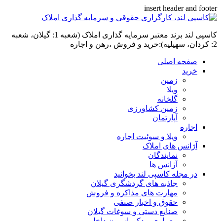
insert header and footer
کاسپی لند برند معتبر سرمایه گذاری املاک (شعبه 1: گیلان، شعبه
2: کردان، سهیلیه):خرید و فروش ،رهن و اجاره
صفحه اصلی
خرید
زمین
ویلا
گلخانه
زمین کشاورزی
آپارتمان
اجاره
ویلا و سوئیت اجاره
آژانس های املاک
نمایندگان
آژانس ها
در مجله کاسپی لند بخوانید
جاذبه های گردشگری گیلان
مهارت های مذاکره و فروش
حقوق و اخبار صنفی
صنایع دستی و سوغات گیلان
معماری و دکوراسیون داخلی