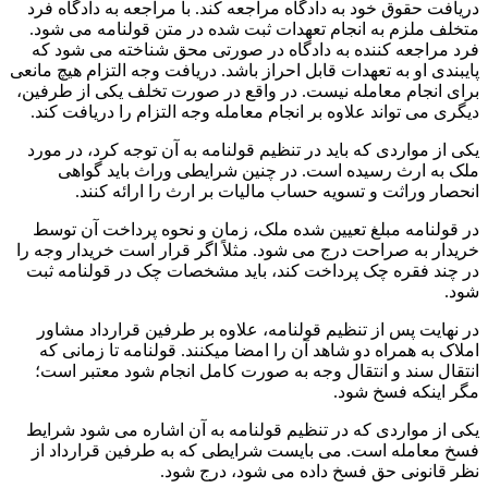
دریافت حقوق خود به دادگاه مراجعه کند. با مراجعه به دادگاه فرد
متخلف ملزم به انجام تعهدات ثبت شده در متن قولنامه می شود.
فرد مراجعه کننده به دادگاه در صورتی محق شناخته می شود که
پایبندی او به تعهدات قابل احراز باشد. دریافت وجه التزام هیچ مانعی
برای انجام معامله نیست. در واقع در صورت تخلف یکی از طرفین،
دیگری می تواند علاوه بر انجام معامله وجه التزام را دریافت کند.
یکی از مواردی که باید در تنظیم قولنامه به آن توجه کرد، در مورد
ملک به ارث رسیده است. در چنین شرایطی وراث باید گواهی
انحصار وراثت و تسویه حساب مالیات بر ارث را ارائه کنند.
در قولنامه مبلغ تعیین شده ملک، زمان و نحوه پرداخت آن توسط
خریدار به صراحت درج می شود. مثلاً اگر قرار است خریدار وجه را
در چند فقره چک پرداخت کند، باید مشخصات چک در قولنامه ثبت
شود.
در نهایت پس از تنظیم قولنامه، علاوه بر طرفین قرارداد مشاور
املاک به همراه دو شاهد آن را امضا میکنند. قولنامه تا زمانی که
انتقال سند و انتقال وجه به صورت کامل انجام شود معتبر است؛
مگر اینکه فسخ شود.
یکی از مواردی که در تنظیم قولنامه به آن اشاره می شود شرایط
فسخ معامله است. می بایست شرایطی که به طرفین قرارداد از
نظر قانونی حق فسخ داده می شود، درج شود.