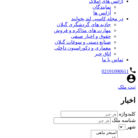
آژانس های املاک
نمایندگان
آژانس ها
در مجله کاسپی لند بخوانید
جاذبه های گردشگری گیلان
مهارت های مذاکره و فروش
حقوق و اخبار صنفی
صنایع دستی و سوغات گیلان
معماری و دکوراسیون داخلی
اتاق خبر
تماس با ما
02191090611
ثبت ملک
اخبار
کلیدواژه
شناسه ملک
شهر