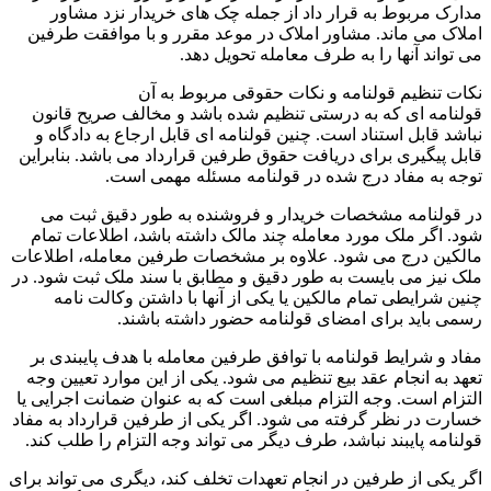
مدارک مربوط به قرار داد از جمله چک های خریدار نزد مشاور
املاک می ماند. مشاور املاک در موعد مقرر و با موافقت طرفین
می تواند آنها را به طرف معامله تحویل دهد.
نکات تنظیم قولنامه و نکات حقوقی مربوط به آن
قولنامه ای که به درستی تنظیم شده باشد و مخالف صریح قانون
نباشد قابل استناد است. چنین قولنامه ای قابل ارجاع به دادگاه و
قابل پیگیری برای دریافت حقوق طرفین قرارداد می باشد. بنابراین
توجه به مفاد درج شده در قولنامه مسئله مهمی است.
در قولنامه مشخصات خریدار و فروشنده به طور دقیق ثبت می
شود. اگر ملک مورد معامله چند مالک داشته باشد، اطلاعات تمام
مالکین درج می شود. علاوه بر مشخصات طرفین معامله، اطلاعات
ملک نیز می بایست به طور دقیق و مطابق با سند ملک ثبت شود. در
چنین شرایطی تمام مالکین یا یکی از آنها با داشتن وکالت نامه
رسمی باید برای امضای قولنامه حضور داشته باشند.
مفاد و شرایط قولنامه با توافق طرفین معامله با هدف پایبندی بر
تعهد به انجام عقد بیع تنظیم می شود. یکی از این موارد تعیین وجه
التزام است. وجه التزام مبلغی است که به عنوان ضمانت اجرایی یا
خسارت در نظر گرفته می شود. اگر یکی از طرفین قرارداد به مفاد
قولنامه پایبند نباشد، طرف دیگر می تواند وجه التزام را طلب کند‌.
اگر یکی از طرفین در انجام تعهدات تخلف کند، دیگری می تواند برای