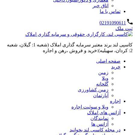
اتاق خبر
تماس با ما
02191090611
ثبت ملک
کاسپی لند برند معتبر سرمایه گذاری املاک (شعبه 1: گیلان، شعبه
2: کردان، سهیلیه):خرید و فروش ،رهن و اجاره
صفحه اصلی
خرید
زمین
ویلا
گلخانه
زمین کشاورزی
آپارتمان
اجاره
ویلا و سوئیت اجاره
آژانس های املاک
نمایندگان
آژانس ها
در مجله کاسپی لند بخوانید