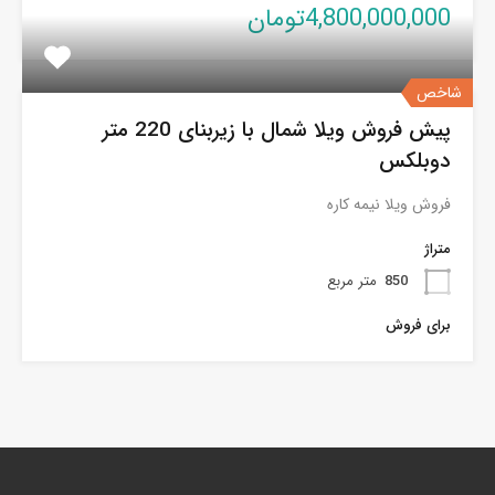
4,800,000,000تومان
شاخص
پیش فروش ویلا شمال با زیربنای 220 متر
دوبلکس
فروش ویلا نیمه کاره
متراژ
850
متر مربع
برای فروش