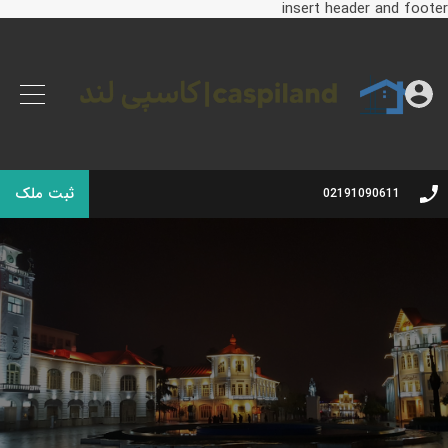
insert header and footer
ثبت ملک
02191090611