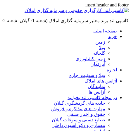
insert header and footer
کاسپی لند برند معتبر سرمایه گذاری املاک (شعبه 1: گیلان، شعبه 2: کردان، سهیلیه):خرید و فروش ،رهن و اجاره
صفحه اصلی
خرید
زمین
ویلا
گلخانه
زمین کشاورزی
آپارتمان
اجاره
ویلا و سوئیت اجاره
آژانس های املاک
نمایندگان
آژانس ها
در مجله کاسپی لند بخوانید
جاذبه های گردشگری گیلان
مهارت های مذاکره و فروش
حقوق و اخبار صنفی
صنایع دستی و سوغات گیلان
معماری و دکوراسیون داخلی
اتاق خبر