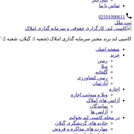
تماس با ما
02191090611
ثبت ملک
کاسپی لند برند معتبر سرمایه گذاری املاک (شعبه 1: گیلان، شعبه 2: کردان، سهیلیه):خرید و فروش ،رهن و اجاره
صفحه اصلی
خرید
زمین
ویلا
گلخانه
زمین کشاورزی
آپارتمان
اجاره
ویلا و سوئیت اجاره
آژانس های املاک
نمایندگان
آژانس ها
در مجله کاسپی لند بخوانید
جاذبه های گردشگری گیلان
مهارت های مذاکره و فروش