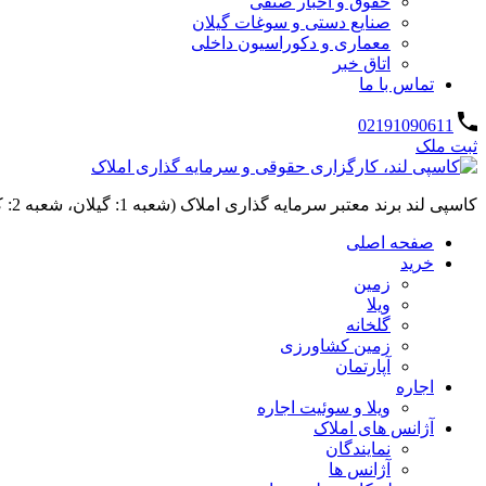
حقوق و اخبار صنفی
صنایع دستی و سوغات گیلان
معماری و دکوراسیون داخلی
اتاق خبر
تماس با ما
02191090611
ثبت ملک
کاسپی لند برند معتبر سرمایه گذاری املاک (شعبه 1: گیلان، شعبه 2: کردان، سهیلیه):خرید و فروش ،رهن و اجاره
صفحه اصلی
خرید
زمین
ویلا
گلخانه
زمین کشاورزی
آپارتمان
اجاره
ویلا و سوئیت اجاره
آژانس های املاک
نمایندگان
آژانس ها