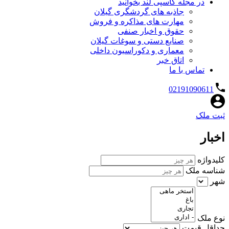
در مجله کاسپی لند بخوانید
جاذبه های گردشگری گیلان
مهارت های مذاکره و فروش
حقوق و اخبار صنفی
صنایع دستی و سوغات گیلان
معماری و دکوراسیون داخلی
اتاق خبر
تماس با ما
02191090611
ثبت ملک
اخبار
کلیدواژه
شناسه ملک
شهر
نوع ملک
حداقل قیمت