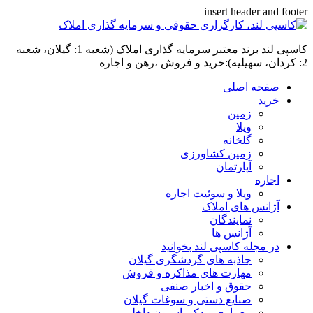
insert header and footer
کاسپی لند برند معتبر سرمایه گذاری املاک (شعبه 1: گیلان، شعبه
2: کردان، سهیلیه):خرید و فروش ،رهن و اجاره
صفحه اصلی
خرید
زمین
ویلا
گلخانه
زمین کشاورزی
آپارتمان
اجاره
ویلا و سوئیت اجاره
آژانس های املاک
نمایندگان
آژانس ها
در مجله کاسپی لند بخوانید
جاذبه های گردشگری گیلان
مهارت های مذاکره و فروش
حقوق و اخبار صنفی
صنایع دستی و سوغات گیلان
معماری و دکوراسیون داخلی