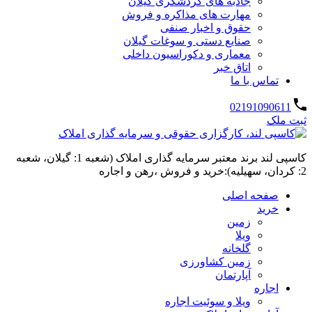
جاذبه های گردشگری گیلان
مهارت های مذاکره و فروش
حقوق و اخبار صنفی
صنایع دستی و سوغات گیلان
معماری و دکوراسیون داخلی
اتاق خبر
تماس با ما
02191090611
ثبت ملک
کاسپی لند برند معتبر سرمایه گذاری املاک (شعبه 1: گیلان، شعبه
2: کردان، سهیلیه):خرید و فروش ،رهن و اجاره
صفحه اصلی
خرید
زمین
ویلا
گلخانه
زمین کشاورزی
آپارتمان
اجاره
ویلا و سوئیت اجاره