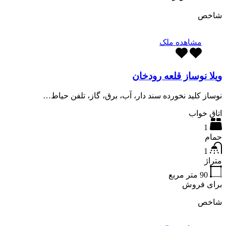
شاخص
مشاهده ملک
ویلا نوساز قلعه رودخان
نوساز کلید نخورده سند دار، آب، برق، گاز، تلفن حیاط…
اتاق خواب
1
حمام
1
متراژ
90
متر مربع
برای فروش
شاخص