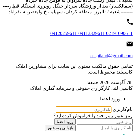
شعبه 1: گیلان رشت جاده سراوان به فومن جاده جیرده
(سقالکسار) بعد از ورزشگاه سردار جنگل روبروی ایستگاه قطار----
--------شعبه 2: البرز، منطقه کردان، سهیلیه، خ ولیعصر، سنقرآباد
02191090611 09120259611-09113329611
caspiland@gmail.com
تمامی حقوق مالکیت معنوی این ‌سایت برای مشاورین املاک
کاسپیلند محفوظ است.
7th آگوست 2026
جمعه!
کاسپی لند، کارگزاری حقوقی و سرمایه گذاری املاک
ورود اعضا
نام‌کاربری
رمز عبور
رمز خود را فراموش کرده اید؟
ورود اعضا
بازیابی رمزعبور