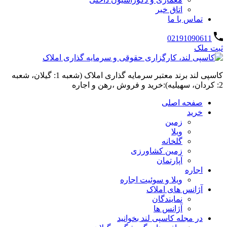
اتاق خبر
تماس با ما
02191090611
ثبت ملک
کاسپی لند برند معتبر سرمایه گذاری املاک (شعبه 1: گیلان، شعبه
2: کردان، سهیلیه):خرید و فروش ،رهن و اجاره
صفحه اصلی
خرید
زمین
ویلا
گلخانه
زمین کشاورزی
آپارتمان
اجاره
ویلا و سوئیت اجاره
آژانس های املاک
نمایندگان
آژانس ها
در مجله کاسپی لند بخوانید