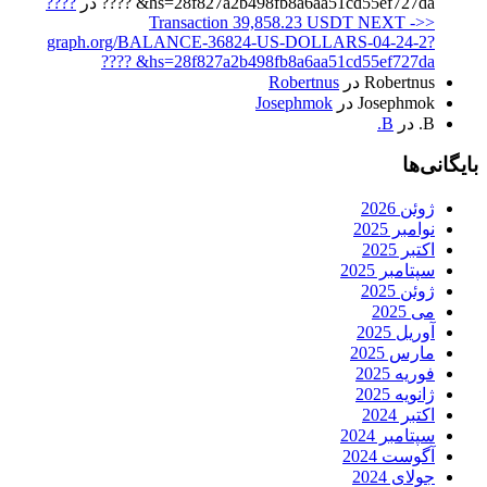
hs=28f827a2b498fb8a6aa51cd55ef727da& ????
در
????
Transaction 39,858.23 USDT NEXT ->>
graph.org/BALANCE-36824-US-DOLLARS-04-24-2?
hs=28f827a2b498fb8a6aa51cd55ef727da& ????
Robertnus
در
Robertnus
Josephmok
در
Josephmok
B.
در
B.
بایگانی‌ها
ژوئن 2026
نوامبر 2025
اکتبر 2025
سپتامبر 2025
ژوئن 2025
می 2025
آوریل 2025
مارس 2025
فوریه 2025
ژانویه 2025
اکتبر 2024
سپتامبر 2024
آگوست 2024
جولای 2024