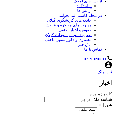
آژانس های املاک
نمایندگان
آژانس ها
در مجله کاسپی لند بخوانید
جاذبه های گردشگری گیلان
مهارت های مذاکره و فروش
حقوق و اخبار صنفی
صنایع دستی و سوغات گیلان
معماری و دکوراسیون داخلی
اتاق خبر
تماس با ما
02191090611
ثبت ملک
اخبار
کلیدواژه
شناسه ملک
شهر