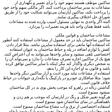
ساکنین موظف هستند سهم خود را برای تعمیر و نگهداری از
مشاعات به مدیر ساختمان پرداخت کنند. اگر مالکی سهم واحد خود
را پرداخت نکند، ساکنین آپارتمان می‌توانند شکایت خود را از طریق
شورای حل اختلاف پیگیری نمایند.
البته اگر واحدی به تنهایی مسئول آسیب وارده شده به مشاعات
باشد فقط همان واحد باید هزینه تعمیرات را بپردازد.
مشاعات ساختمان و قوانین ملکی
ساکنین ساختمان باید در حد معمول از مشاعات استفاده کنند آنطور
که استفاده آنها مانعی برای استفاده سایرین نباشد. مثلا قرار دادن
کفش یا لوازم اضافه در پله و حیاط ساختمان به عنوان استفاده
اختصاصی تلقی می‎شود و سایر واحدها می‌توانند به آن اعتراض کنند.
هیچ یک از ساکنین اجازه تصرف مشاعات را ندارد و نمی‌تواند آن را
به شخص دیگری واگذار کند مگر اینکه با سایر ساکنین توافق کرده
باشد و قانون به او اجازه این کار را بدهد.
استفاده از مشاعات نباید مورد اذیت و آزار ساکنین دیگر واحدها
شود؛ مثلا صافکاری خودرو در پارکینگ یا نگه‌داری حیوانات در حیاط
خلاف قانون است.
گذاشتن زباله در راهرو که موجب پخش بوی بد در کل ساختمان
می‎شود ممنوع است.
هرگونه تغییر شکل و رنگ در آپارتمان که موجب بر هم زدن و
ناهماهنگی در نمای ساختمان شود ممنوع است.
استفاده اختصاصی از برق و آب مشاع ساختمان ممنوع است.
خودروها نباید در محلی غیر از محل تعیین شده پارک شوند یا جلو