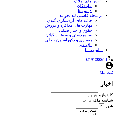
آژانس های املاک
نمایندگان
آژانس ها
در مجله کاسپی لند بخوانید
جاذبه های گردشگری گیلان
مهارت های مذاکره و فروش
حقوق و اخبار صنفی
صنایع دستی و سوغات گیلان
معماری و دکوراسیون داخلی
اتاق خبر
تماس با ما
02191090611
ثبت ملک
اخبار
کلیدواژه
شناسه ملک
شهر