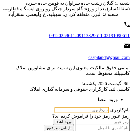
شعبه 1: گیلان رشت جاده سراوان به فومن جاده جیرده
(سقالکسار) بعد از ورزشگاه سردار جنگل روبروی ایستگاه قطار----
--------شعبه 2: البرز، منطقه کردان، سهیلیه، خ ولیعصر، سنقرآباد
02191090611 09120259611-09113329611
caspiland@gmail.com
تمامی حقوق مالکیت معنوی این ‌سایت برای مشاورین املاک
کاسپیلند محفوظ است.
9th آگوست 2026
یکشنبه!
کاسپی لند، کارگزاری حقوقی و سرمایه گذاری املاک
ورود اعضا
نام‌کاربری
رمز عبور
رمز خود را فراموش کرده اید؟
ورود اعضا
بازیابی رمزعبور