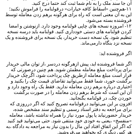
آن جا سند ملک را به نام شما ثبت کند حتما درج کنید.
۱۱-هم‌چنین «اسقاط کافه خیارات» درقولنامه را فراموش نکنید؛
این به آن معنی است که راه برای هرگونه برهم زدن معامله توسط
فروشنده بسته می‌شود.
۱۲- امروزه نسخه‌ های چاپی قولنامه وجود دارد. ازنوشتن و امضا
کردن قولنامه‌ های دستی خودداری کنید. قولنامه باید درسه نسخه
تنظیم شود. یک نسخه دست خریدار، یک نسخه برای فروشنده و یک
نسخه نزد بنگاه دارمی‌ماند.
اگر فروشنده اید:
اگر شما فروشنده اید، پیش ازهرگونه دردسر ،از توان مالی خریدار
برای پرداخت مبلغ معامله مطمئن شوید. هم چنین درصورتی که
قرار است مبلغ معامله ازطریق چک پرداخت شود، اگرچک خریدار
برگشت خورد، شما فقط می‌توانید تقاضای قیمت چک را بکنید و
اختیاری درباره برهم زدن معامله ندارید. فقط یک راه وجود دارد و
آن این است که شرط برهم زدن معامله را در صورت برگشت
خوردن چک، در قولنامه بگنجانید.
افزون بر این می‌توانید درقولنامه تصریح کنید که اگر درروزی که
برای مراجعه به دفتر اسناد رسمی و تنظیم سند مشخص شده،
خریدار حضورنیابد یا پول مورد نیاز را همراه نداشته باشد، معامله
«منفسخ» ،یعنی به خودی خود منتفی شود. حتی می‌توانید قید کنید
که اگر این اتفاق افتاد این مال را بدون نیاز به مراجعه به دادگاه ،به
هر کس دیگری که بخواهید می‌فروشید.