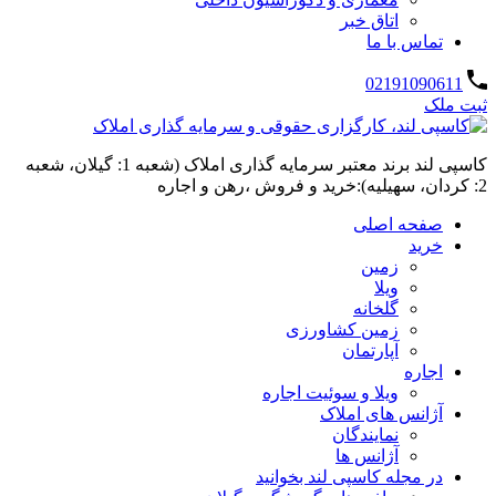
اتاق خبر
تماس با ما
02191090611
ثبت ملک
کاسپی لند برند معتبر سرمایه گذاری املاک (شعبه 1: گیلان، شعبه
2: کردان، سهیلیه):خرید و فروش ،رهن و اجاره
صفحه اصلی
خرید
زمین
ویلا
گلخانه
زمین کشاورزی
آپارتمان
اجاره
ویلا و سوئیت اجاره
آژانس های املاک
نمایندگان
آژانس ها
در مجله کاسپی لند بخوانید