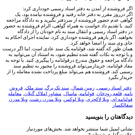
اگر فروشنده از آمدن به دفتر اسناد رسمی خودداری کرد:
اگر درروز مقرر به دفتر خانه رفتید و فروشنده نیامده بود، یک
گواهی عدم حضور فروشنده از سردفتر بگیرید و به دادگاه مراجعه
کنید. با تقدیم داد خواست به همراه گواهی، الزام فروشنده به حضور
در دفتر اسناد رسمی و انتقال سند به نام خودتان را از دادگاه
بخواهید. اگر بازهم فروشنده خودداری کرد، نماینده اجرای احکام به
جای وی سند را امضا خواهد کرد.
همان ‌طور که گفته شد، قولنامه یک سند عادی است. اما اگر درست
و با توجه به نکات گفته شده تنظیم شود، به استناد آن می‌توانید به
دادگاه مراجعه و حقوق مندرج درقولنامه را پیگیری کنید. با توجه به
مفاد قولنامه، خریدارمی‌تواند فروشنده را مجبور به تنظیم سند
رسمی کند. فروشنده هم می‌تواند مبلغ پرداخت نشده معامله را از
خریدار بگیرد
دفتر اسناد رسمی
,
زمین شمال
,
سند تک برگ
,
سند ملک
,
فروش
نامه
,
قلعه رودخان
,
قولنامه
,
ماسال
,
مشاور املاک گیلان
,
معامله
قولنامه ای
,
ویلا لاکچری
,
ویلا لوکس
,
ویلا مدرن رشت
,
ویلا مدرن
سقالکسار
دیدگاهتان را بنویسید
نشانی ایمیل شما منتشر نخواهد شد.
بخش‌های موردنیاز
علامت‌گذاری شده‌اند
*