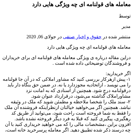
معامله های قولنامه ای چه ویژگی هایی دارد
توسط
مدیر
منتشر شده در
حقوق و اخبار صنفی
در
جولای 06, 2020
معامله های قولنامه ای چه ویژگی هایی دارد
دراین مقاله درباره ی ویژگی معامله های قولنامه ای برای خریداران
و فروشندگان توضیحاتی داده شده است .
اگر خریدارید:
۱- پیش ازهرکار بررسی کنید که مشاور املاکی که در آن جا قولنامه
را می نویسد ، ازاتحادیه مجوزدارد یا نه. در ضمن حق بنگاه ‌دار باید
درقولنامه درج شود. همچنین از اسنادی که به امانت نزد
مشاوراملاک گذاشته می‌شود، درقرارداد عنوان شود.
۲- سند ملک را شخصا ملاحظه و مطمئن شوید که ملک در وثیقه
نباشد. همچنین اگر می‌خواهید خیالتان ازنظراینکه فروشنده آن ملک
را فقط به شما فروخته است راحت شود، می‌توانید از طریق کد
رهگیری، پیگیری کنید که قبلا به فرد دیگر فروخته نشده باشد.
افزون براین ،مشخصات مالی را که می خواهید خریداری کنید با آن
چه درسند ذکر شده تطبیق دهید. اگر معامله برسرخرید خانه است،