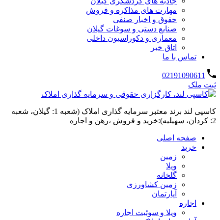
جاذبه های گردشگری گیلان
مهارت های مذاکره و فروش
حقوق و اخبار صنفی
صنایع دستی و سوغات گیلان
معماری و دکوراسیون داخلی
اتاق خبر
تماس با ما
02191090611
ثبت ملک
کاسپی لند برند معتبر سرمایه گذاری املاک (شعبه 1: گیلان، شعبه
2: کردان، سهیلیه):خرید و فروش ،رهن و اجاره
صفحه اصلی
خرید
زمین
ویلا
گلخانه
زمین کشاورزی
آپارتمان
اجاره
ویلا و سوئیت اجاره