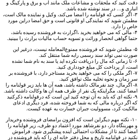
دقت کنید که ملحقات و مشاعات ملک مانند آب و برق و پارکینگ و
انباری و… در سند نوشته شده باشد.
۳- اگر کسی که قولنامه را امضا می‌کند، وکیل و نماینده مالک است،
مطمئن شوید که نمایندگی او قانونی است و حق امضا دراین مورد
خاص را دارد.
۴- مالی که می خواهید بخرید ،اگرارث به فروشنده رسیده باشد،
حتما گواهی انحصار وراثت و تسویه حساب مالیات برارث را ببینید.
۵- مطمئن شوید که فروشنده ممنوع‌المعامله نیست، درغیر این
صورت نمی تواند سند رسمی رابه شما منتقل کند.
۶- تا زمانی که مال را دریافت نکرده ‌اید یا سند به نام شما نشده
است، از پرداخت کل مبلغ خودداری کنید.
۷- اگر ملکی را که می خواهید بخرید مستاجر دارد، با فروشنده بر
سر زمان و نحوه تخلیه ملک توافق کنید.
۸- اگرمال، چند نفرمالک داشته باشد، همه آن‌ ها باید زیر قولنامه را
امضا کنند، مگراینکه یک نفر از طرف همه آن‌ ها وکالت داشته باشد.
۹- نکته ‌ای که باید به آن توجه کنید این است که درقولنامه ذکرکنید
که اگر درباره مالی که به شما فروخته شده، فرد دیگری ادعای
مالکیت کرد، مسوولیت جبران خسارت به عهده کیست.
۱۰- نکته مهم دیگراین است که افزون برامضای فروشنده وخریدار
و مهربنگاه دار، دو نفرشاهد مورد اعتماد دو طرف، زیر قولنامه را
امضا کنند تا از مشکلات احتمالی آینده پیشگیری شود. فراموش
نکنید در قولنامه تاریخ و محل دفتر خانه ‌ای را که باید فروشنده در