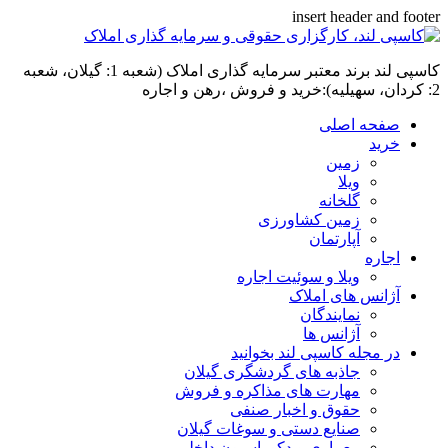
insert header and footer
کاسپی لند برند معتبر سرمایه گذاری املاک (شعبه 1: گیلان، شعبه
2: کردان، سهیلیه):خرید و فروش ،رهن و اجاره
صفحه اصلی
خرید
زمین
ویلا
گلخانه
زمین کشاورزی
آپارتمان
اجاره
ویلا و سوئیت اجاره
آژانس های املاک
نمایندگان
آژانس ها
در مجله کاسپی لند بخوانید
جاذبه های گردشگری گیلان
مهارت های مذاکره و فروش
حقوق و اخبار صنفی
صنایع دستی و سوغات گیلان
معماری و دکوراسیون داخلی