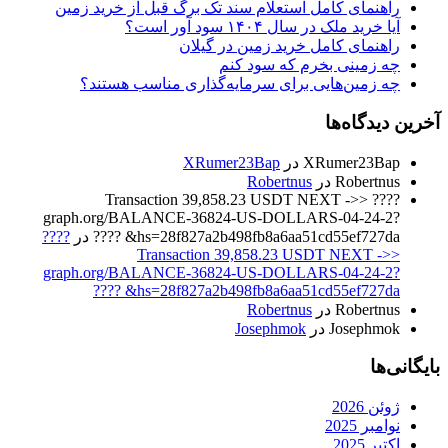
راهنمای کامل استعلام سند تک برگ قبل از خرید زمین
آیا خرید ملک در سال ۱۴۰۴ سود آور است؟
راهنمای کامل خرید زمین در گیلان
چه زمینی بخرم که سود کنم
چه زمین‌هایی برای سرمایه‌گذاری مناسب هستند؟
آخرین دیدگاه‌ها
XRumer23Bap
در
XRumer23Bap
Robertnus
در
Robertnus
???? Transaction 39,858.23 USDT NEXT ->>
graph.org/BALANCE-36824-US-DOLLARS-04-24-2?
hs=28f827a2b498fb8a6aa51cd55ef727da& ????
در
????
Transaction 39,858.23 USDT NEXT ->>
graph.org/BALANCE-36824-US-DOLLARS-04-24-2?
hs=28f827a2b498fb8a6aa51cd55ef727da& ????
Robertnus
در
Robertnus
Josephmok
در
Josephmok
بایگانی‌ها
ژوئن 2026
نوامبر 2025
اکتبر 2025