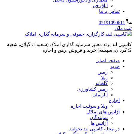
اتاق خبر
تماس با ما
02191090611
ثبت ملک
کاسپی لند برند معتبر سرمایه گذاری املاک (شعبه 1: گیلان، شعبه
2: کردان، سهیلیه):خرید و فروش ،رهن و اجاره
صفحه اصلی
خرید
زمین
ویلا
گلخانه
زمین کشاورزی
آپارتمان
اجاره
ویلا و سوئیت اجاره
آژانس های املاک
نمایندگان
آژانس ها
در مجله کاسپی لند بخوانید