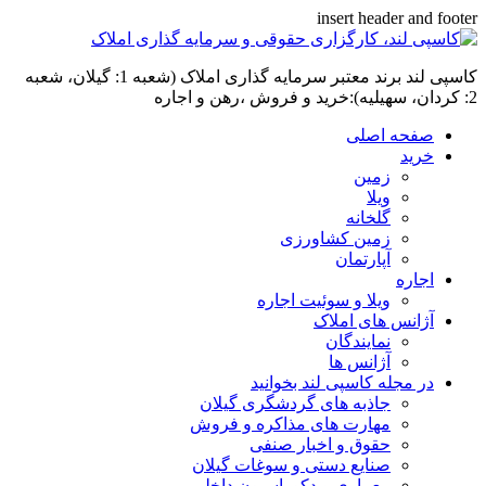
insert header and footer
کاسپی لند برند معتبر سرمایه گذاری املاک (شعبه 1: گیلان، شعبه
2: کردان، سهیلیه):خرید و فروش ،رهن و اجاره
صفحه اصلی
خرید
زمین
ویلا
گلخانه
زمین کشاورزی
آپارتمان
اجاره
ویلا و سوئیت اجاره
آژانس های املاک
نمایندگان
آژانس ها
در مجله کاسپی لند بخوانید
جاذبه های گردشگری گیلان
مهارت های مذاکره و فروش
حقوق و اخبار صنفی
صنایع دستی و سوغات گیلان
معماری و دکوراسیون داخلی