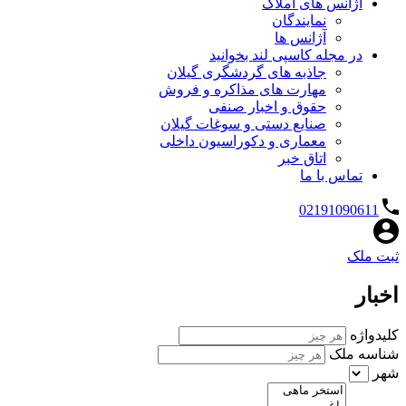
آژانس های املاک
نمایندگان
آژانس ها
در مجله کاسپی لند بخوانید
جاذبه های گردشگری گیلان
مهارت های مذاکره و فروش
حقوق و اخبار صنفی
صنایع دستی و سوغات گیلان
معماری و دکوراسیون داخلی
اتاق خبر
تماس با ما
02191090611
ثبت ملک
اخبار
کلیدواژه
شناسه ملک
شهر