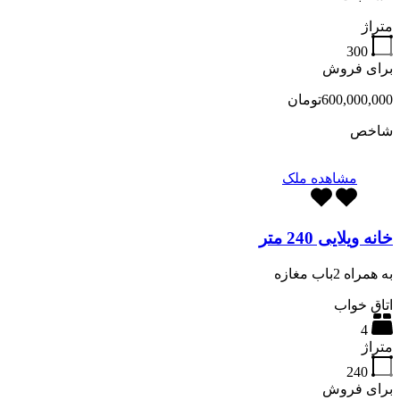
متراژ
300
برای فروش
600,000,000تومان
شاخص
مشاهده ملک
خانه ویلایی 240 متر
به همراه 2باب مغازه
اتاق خواب
4
متراژ
240
برای فروش