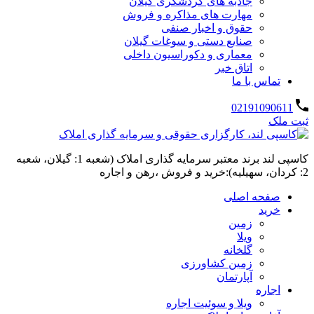
جاذبه های گردشگری گیلان
مهارت های مذاکره و فروش
حقوق و اخبار صنفی
صنایع دستی و سوغات گیلان
معماری و دکوراسیون داخلی
اتاق خبر
تماس با ما
02191090611
ثبت ملک
کاسپی لند برند معتبر سرمایه گذاری املاک (شعبه 1: گیلان، شعبه
2: کردان، سهیلیه):خرید و فروش ،رهن و اجاره
صفحه اصلی
خرید
زمین
ویلا
گلخانه
زمین کشاورزی
آپارتمان
اجاره
ویلا و سوئیت اجاره