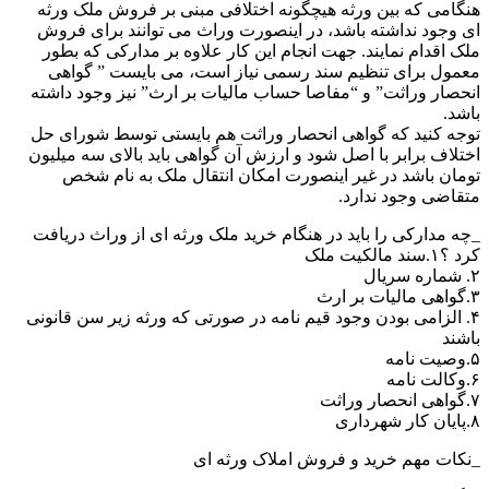
هنگامی که بین ورثه هیچگونه اختلافی مبنی بر فروش ملک ورثه
ای وجود نداشته باشد، در اینصورت وراث می توانند برای فروش
ملک اقدام نمایند. جهت انجام این کار علاوه بر مدارکی که بطور
معمول برای تنظیم سند رسمی نیاز است، می بایست ” گواهی
انحصار وراثت” و “مفاصا حساب مالیات بر ارث” نیز وجود داشته
باشد.
توجه کنید که گواهی انحصار وراثت هم بایستی توسط شورای حل
اختلاف برابر با اصل شود و ارزش آن گواهی باید بالای سه میلیون
تومان باشد در غیر اینصورت امکان انتقال ملک به نام شخص
متقاضی وجود ندارد.
_چه مدارکی را باید در هنگام خرید ملک ورثه ای از وراث دریافت
کرد ؟۱.سند مالکیت ملک
۲. شماره سریال
۳.گواهی مالیات بر ارث
۴. الزامی بودن وجود قیم نامه در صورتی که ورثه زیر سن قانونی
باشند
۵.وصیت نامه
۶.وکالت نامه
۷.گواهی انحصار وراثت
۸.پایان کار شهرداری
_نکات مهم خرید و فروش املاک ورثه ای