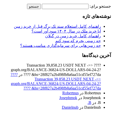
جستجو برای:
نوشته‌های تازه
راهنمای کامل استعلام سند تک برگ قبل از خرید زمین
آیا خرید ملک در سال ۱۴۰۴ سود آور است؟
راهنمای کامل خرید زمین در گیلان
چه زمینی بخرم که سود کنم
چه زمین‌هایی برای سرمایه‌گذاری مناسب هستند؟
آخرین دیدگاه‌ها
???? Transaction 39,858.23 USDT NEXT ->>
graph.org/BALANCE-36824-US-DOLLARS-04-24-2?
hs=28f827a2b498fb8a6aa51cd55ef727da& ????
در
????
Transaction 39,858.23 USDT NEXT ->>
graph.org/BALANCE-36824-US-DOLLARS-04-24-2?
hs=28f827a2b498fb8a6aa51cd55ef727da& ????
Robertnus
در
Robertnus
Josephmok
در
Josephmok
B.
در
B.
Danielnub
در
Danielnub