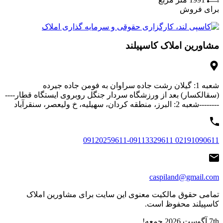
برای فروش
مشاورین املاک کاسپیلند
شعبه 1: گیلان رشت جاده سراوان به فومن جاده جیرده
(سقالکسار) بعد از ورزشگاه سردار جنگل روبروی ایستگاه قطار----
--------شعبه 2: البرز، منطقه کردان، سهیلیه، خ ولیعصر، سنقرآباد
02191090611 09120259611-09113329611
caspiland@gmail.com
تمامی حقوق مالکیت معنوی این ‌سایت برای مشاورین املاک
کاسپیلند محفوظ است.
7th آگوست 2026
جمعه!