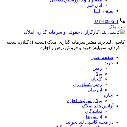
اتاق خبر
تماس با ما
02191090611
ثبت ملک
کاسپی لند برند معتبر سرمایه گذاری املاک (شعبه 1: گیلان، شعبه
2: کردان، سهیلیه):خرید و فروش ،رهن و اجاره
صفحه اصلی
خرید
زمین
ویلا
گلخانه
زمین کشاورزی
آپارتمان
اجاره
ویلا و سوئیت اجاره
آژانس های املاک
نمایندگان
آژانس ها
در مجله کاسپی لند بخوانید