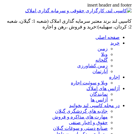
insert header and footer
کاسپی لند برند معتبر سرمایه گذاری املاک (شعبه 1: گیلان، شعبه
2: کردان، سهیلیه):خرید و فروش ،رهن و اجاره
صفحه اصلی
خرید
زمین
ویلا
گلخانه
زمین کشاورزی
آپارتمان
اجاره
ویلا و سوئیت اجاره
آژانس های املاک
نمایندگان
آژانس ها
در مجله کاسپی لند بخوانید
جاذبه های گردشگری گیلان
مهارت های مذاکره و فروش
حقوق و اخبار صنفی
صنایع دستی و سوغات گیلان
معماری و دکوراسیون داخلی