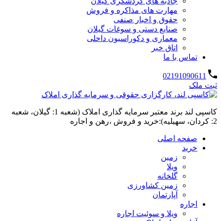
جاذبه های گردشگری گیلان
مهارت های مذاکره و فروش
حقوق و اخبار صنفی
صنایع دستی و سوغات گیلان
معماری و دکوراسیون داخلی
اتاق خبر
تماس با ما
02191090611
ثبت ملک
کاسپی لند برند معتبر سرمایه گذاری املاک (شعبه 1: گیلان، شعبه
2: کردان، سهیلیه):خرید و فروش ،رهن و اجاره
صفحه اصلی
خرید
زمین
ویلا
گلخانه
زمین کشاورزی
آپارتمان
اجاره
ویلا و سوئیت اجاره