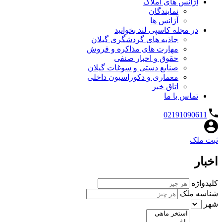
آژانس های املاک
نمایندگان
آژانس ها
در مجله کاسپی لند بخوانید
جاذبه های گردشگری گیلان
مهارت های مذاکره و فروش
حقوق و اخبار صنفی
صنایع دستی و سوغات گیلان
معماری و دکوراسیون داخلی
اتاق خبر
تماس با ما
02191090611
ثبت ملک
اخبار
کلیدواژه
شناسه ملک
شهر