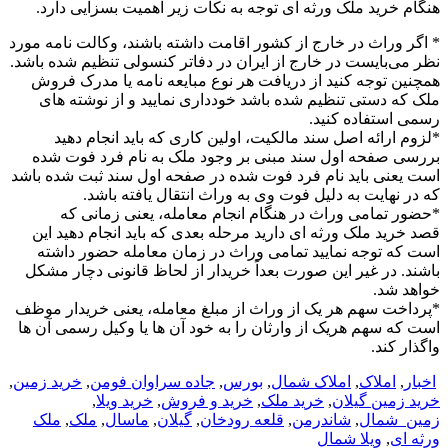
هنگام خرید ملک ورثه ای توجه به نکات زیر اهمیت بسزایی دارد.
* اگر وراث در خارج از کشور اقامت داشته باشند، وکالت نامه مورد
نظر می‌بایست در خارج از ایران در دفاتر کنسولی تنظیم شده باشد.
همچنین توجه کنید از دریافت هر نوع مبایعه نامه یا مدرک فروش
ملک که دستی تنظیم شده باشد خودداری نمایید و از نوشته های
رسمی استفاده کنید.
*لزوم ارائه اصل سند مالکیت، اولین کاری که باید انجام دهید
بررسی صفحه اول سند مبنی بر وجود ملک به نام فرد فوت شده
است یعنی باید نام فرد فوت شده در صفحه اول سند ثبت شده باشد
که در نهایت به دلیل فوت وی به وراث انتقال یافته باشد.
*حضور تمامی وراث در هنگام انجام معامله، یعنی زمانی که
قصد خرید ملک ورثه ای دارید مرحله بعدی که باید انجام دهید این
است که توجه نمایید تمامی وراث در زمان معامله حضور داشته
باشند. در غیر این صورت بعداً خریدار از لحاظ قانونی دچار مشکل
خواهد شد.
*پرداخت سهم هر یک از وراث از مبلغ معامله، یعنی خریدار موظف
است که سهم هریک از وارثان را به خود آن ها یا وکیل رسمی آن ها
واگذار کند.
اخبار
,
املاک
,
املاک شمال
,
بورس
,
جاده سراوان فومن
,
خرید زمین
,
خرید زمین گیلان
,
خرید ملک
,
خرید و فروش
,
خرید ویلا
,
زمین_شمال
,
شاندرمن
,
قلعه رودخان
,
گیلان
,
ماسال
,
ملک
,
ملک
ورثه ای
,
ویلا شمال