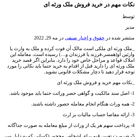
نکات مهم در خرید فروش ملک ورثه ای
توسط
مدیر
منتشر شده در
حقوق و اخبار صنفی
در
مه 29, 2022
_ملک ورثه ای ملکی است مالک آن فوت کرده و ملک به وارث یا
وارثین او(همسر،فرزند یا فرزندان و…) رسیده است. معامله این
املاک قواعد و مراحل خاص خود را دارد. بنابراین اگر قصد خرید
ملک ورثه ای را دارید قبل از اقدام به خرید حتما باید نکاتی را مورد
توجه قرار دهید تا دچار مشکلات قانونی نشوید.
_نکات مهم خرید و فروش ملک ورثه ای
1- اصل سند مالکیت و گواهی حصر وراثت حتما باید موجود باشد.
2- همه وراث هنگام انجام معامله حصور داشته باشند.
3- ارائه مفاصا حساب مالیات بر ارث
4- پرداخت سهم هر یک از وراث از مبلغ معامله به صورت جداگانه
5- ضرورت تعیین قیم برای اشخاص محجور (کسانی که به دلیل سن