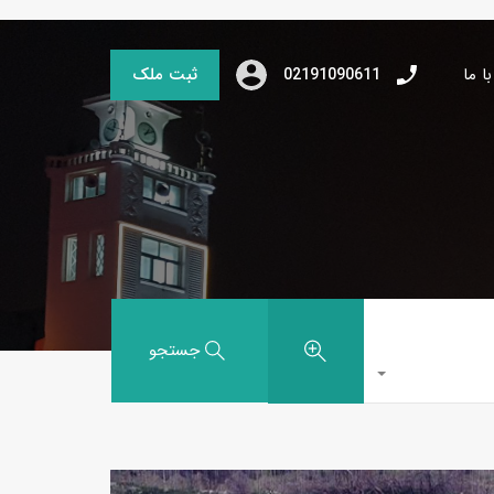
ا ما
ثبت ملک
02191090611
جستجو