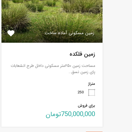
زمین مسکونی آماده ساخت
زمین فلکده
مساحت زمین ۲۵۰متر مسکونی داخل طرح انشعابات
پای زمین نسق…
متراژ
250
برای فروش
750,000,000تومان