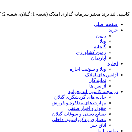
کاسپی لند برند معتبر سرمایه گذاری املاک (شعبه 1: گیلان، شعبه 2: کردان، سهیلیه):خرید و فروش ،رهن و اجاره
صفحه اصلی
خرید
زمین
ویلا
گلخانه
زمین کشاورزی
آپارتمان
اجاره
ویلا و سوئیت اجاره
آژانس های املاک
نمایندگان
آژانس ها
در مجله کاسپی لند بخوانید
جاذبه های گردشگری گیلان
مهارت های مذاکره و فروش
حقوق و اخبار صنفی
صنایع دستی و سوغات گیلان
معماری و دکوراسیون داخلی
اتاق خبر
تماس با ما