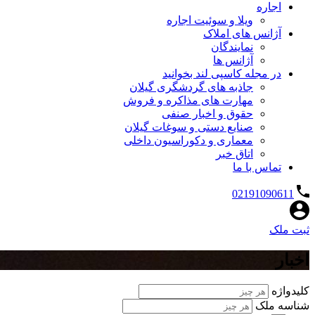
اجاره
ویلا و سوئیت اجاره
آژانس های املاک
نمایندگان
آژانس ها
در مجله کاسپی لند بخوانید
جاذبه های گردشگری گیلان
مهارت های مذاکره و فروش
حقوق و اخبار صنفی
صنایع دستی و سوغات گیلان
معماری و دکوراسیون داخلی
اتاق خبر
تماس با ما
02191090611
ثبت ملک
اخبار
کلیدواژه
شناسه ملک