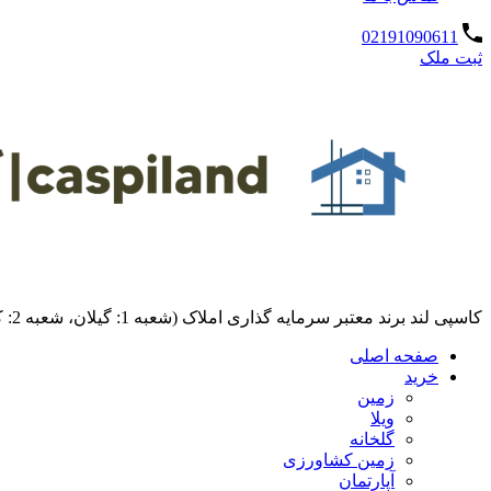
02191090611
ثبت ملک
کاسپی لند برند معتبر سرمایه گذاری املاک (شعبه 1: گیلان، شعبه 2: کردان، سهیلیه):خرید و فروش ،رهن و اجاره
صفحه اصلی
خرید
زمین
ویلا
گلخانه
زمین کشاورزی
آپارتمان