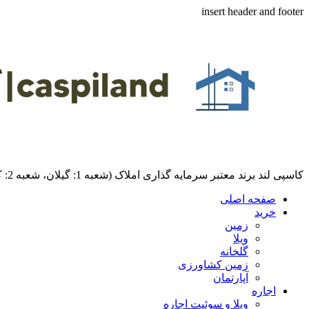
insert header and footer
کاسپی لند برند معتبر سرمایه گذاری املاک (شعبه 1: گیلان، شعبه 2: کردان، سهیلیه):خرید و فروش ،رهن و اجاره
صفحه اصلی
خرید
زمین
ویلا
گلخانه
زمین کشاورزی
آپارتمان
اجاره
ویلا و سوئیت اجاره