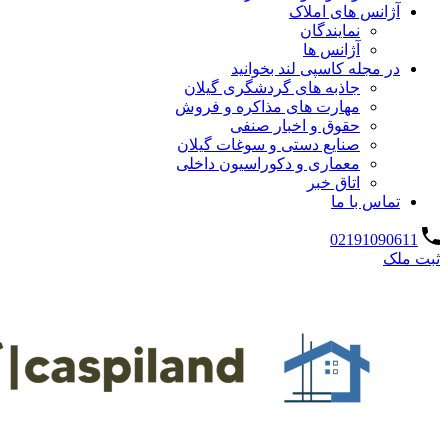
آژانس های املاک
نمایندگان
آژانس ها
در مجله کاسپی لند بخوانید
جاذبه های گردشگری گیلان
مهارت های مذاکره و فروش
حقوق و اخبار صنفی
صنایع دستی و سوغات گیلان
معماری و دکوراسیون داخلی
اتاق خبر
تماس با ما
02191090611
ثبت ملک