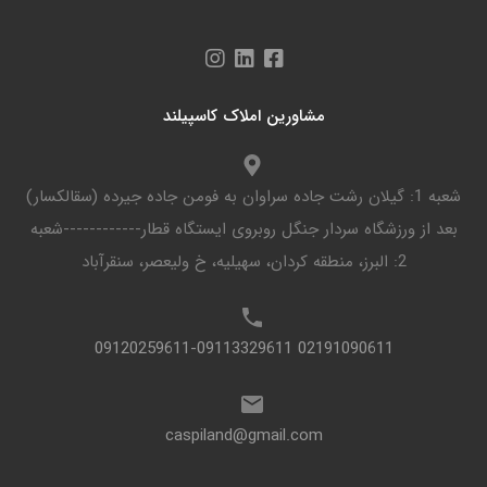
مشاورین املاک کاسپیلند
شعبه 1: گیلان رشت جاده سراوان به فومن جاده جیرده (سقالکسار)
بعد از ورزشگاه سردار جنگل روبروی ایستگاه قطار------------شعبه
2: البرز، منطقه کردان، سهیلیه، خ ولیعصر، سنقرآباد
02191090611 09120259611-09113329611
caspiland@gmail.com