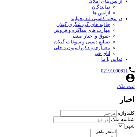
آژانس های املاک
نمایندگان
آژانس ها
در مجله کاسپی لند بخوانید
جاذبه های گردشگری گیلان
مهارت های مذاکره و فروش
حقوق و اخبار صنفی
صنایع دستی و سوغات گیلان
معماری و دکوراسیون داخلی
اتاق خبر
تماس با ما
02191090611
ثبت ملک
اخبار
کلیدواژه
شناسه ملک
شهر