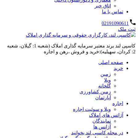
اتاق خبر
تماس با ما
02191090611
ثبت ملک
کاسپی لند برند معتبر سرمایه گذاری املاک (شعبه 1: گیلان، شعبه
2: کردان، سهیلیه):خرید و فروش ،رهن و اجاره
صفحه اصلی
خرید
زمین
ویلا
گلخانه
زمین کشاورزی
آپارتمان
اجاره
ویلا و سوئیت اجاره
آژانس های املاک
نمایندگان
آژانس ها
در مجله کاسپی لند بخوانید