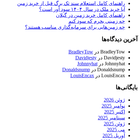
راهنمای کامل استعلام سند تک برگ قبل از خرید زمین
آیا خرید ملک در سال ۱۴۰۴ سود آور است؟
راهنمای کامل خرید زمین در گیلان
چه زمینی بخرم که سود کنم
چه زمین‌هایی برای سرمایه‌گذاری مناسب هستند؟
آخرین دیدگاه‌ها
BradleyTow
در
BradleyTow
Davidjesty
در
Davidjesty
Johnnyhat
در
Johnnyhat
Donaldsnump
در
Donaldsnump
LouisEncax
در
LouisEncax
بایگانی‌ها
ژوئن 2026
نوامبر 2025
اکتبر 2025
سپتامبر 2025
ژوئن 2025
می 2025
آوریل 2025