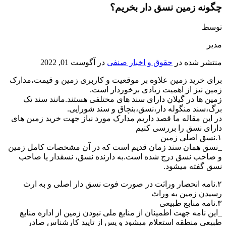
چگونه زمین نسق دار بخریم؟
توسط
مدیر
منتشر شده در
حقوق و اخبار صنفی
در
آگوست 01, 2022
برای خرید زمین علاوه بر موقعیت و کاربری زمین و قیمت،مدارک
زمین نیز از اهمیت زیادی برخوردار است.
زمین ها در گیلان دارای سند های مختلفی هستند.مانند سند تک
برگ،سند منگوله دار،نسق،بنچاق و سند شورایی.
در این مقاله ما قصد داریم مدارک مورد نیاز جهت خرید زمین های
دارای نسق را بررسی کنیم
۱.نسق اصلی زمین
_نسق همان سند زمان قدیم است که در آن مشخصات کامل زمین
و صاحب نسق درج شده است.به دارنده نسق، نسقدار یا صاحب
نسق گفته میشود.
۲.نامه انحصار وراثت در صورت فوت نسق دار اصلی و به ارث
رسیدن زمین به وراث
۳.نامه منابع طبیعی
_این نامه جهت اطمینان از منابع ملی نبودن زمین از اداره منابع
طبیعی منطقه استعلام میشود و پس از تایید کارشناس صادر