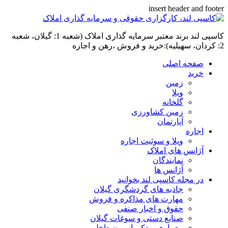
insert header and footer
کاسپی لند برند معتبر سرمایه گذاری املاک (شعبه 1: گیلان، شعبه
2: کردان، سهیلیه):خرید و فروش ،رهن و اجاره
صفحه اصلی
خرید
زمین
ویلا
گلخانه
زمین کشاورزی
آپارتمان
اجاره
ویلا و سوئیت اجاره
آژانس های املاک
نمایندگان
آژانس ها
در مجله کاسپی لند بخوانید
جاذبه های گردشگری گیلان
مهارت های مذاکره و فروش
حقوق و اخبار صنفی
صنایع دستی و سوغات گیلان
معماری و دکوراسیون داخلی