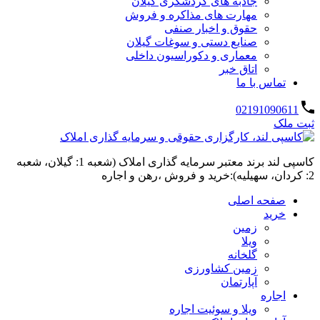
جاذبه های گردشگری گیلان
مهارت های مذاکره و فروش
حقوق و اخبار صنفی
صنایع دستی و سوغات گیلان
معماری و دکوراسیون داخلی
اتاق خبر
تماس با ما
02191090611
ثبت ملک
کاسپی لند برند معتبر سرمایه گذاری املاک (شعبه 1: گیلان، شعبه
2: کردان، سهیلیه):خرید و فروش ،رهن و اجاره
صفحه اصلی
خرید
زمین
ویلا
گلخانه
زمین کشاورزی
آپارتمان
اجاره
ویلا و سوئیت اجاره