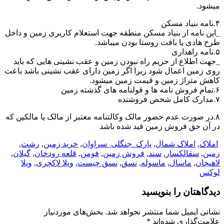
میشود.
۴.نامه بنیاد مسکن
_این نامه از بنیاد مسکن منطقه جهت استعلام کاربری زمین و داخل
طرح هادی یا بافت روستا بودن میباشد.
۵.نامه راهداری
_جهت اطلاع از حریم راه نبودن زمین و عقب نشینی هایی که باید
روی زمین اعمال شود زیرا اگر زمین دارای عقب نشینی باشد باعث
کاهش متراژ زمین و قیمت زمین میشود.
۶.‌تمام فروش نامه ها و قولنامه های گذشته زمین
۷.مدارک کامل شخص فروشنده
۸.در صورت عدم حضور مالک وکالتنامه معتبر از مالک یا مالکین که
در آن حق فروش زمین قید شده باشد
املاک
,
املاک شمال
,
پارک_جنگلی_سراوان
,
خرید زمین
,
رشت
,
زمین
,
سقالکسار
,
سند
,
فروش زمین
,
فومن
,
قلعه رودخان
,
گیلان
,
لاهیجان
,
ماسال
,
ماسوله
,
نسق
,
نسق چیست
,
ویلا لاکچری
,
ویلا
لوکس
دیدگاهتان را بنویسید
نشانی ایمیل شما منتشر نخواهد شد.
بخش‌های موردنیاز
علامت‌گذاری شده‌اند
*