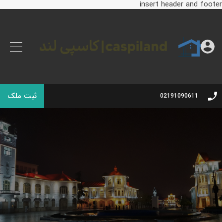
insert header and footer
ثبت ملک
02191090611