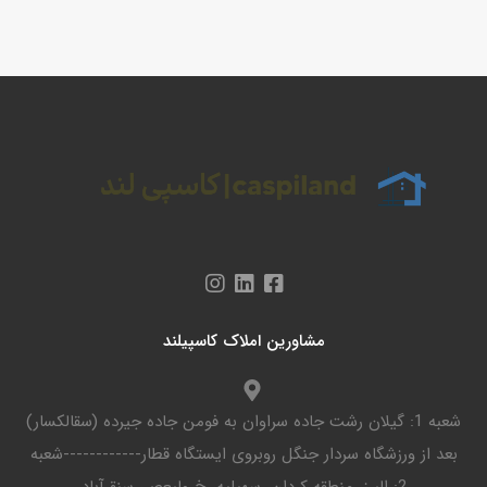
مشاورین املاک کاسپیلند
شعبه 1: گیلان رشت جاده سراوان به فومن جاده جیرده (سقالکسار)
بعد از ورزشگاه سردار جنگل روبروی ایستگاه قطار------------شعبه