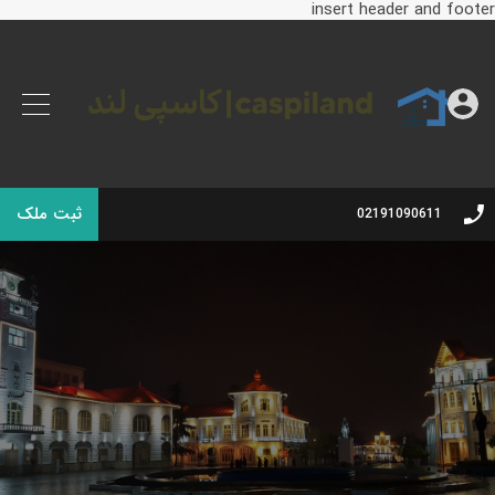
insert header and footer
ثبت ملک
02191090611