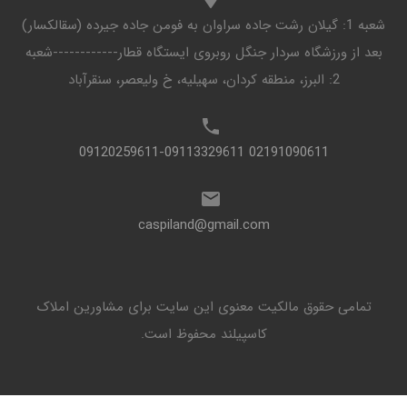
شعبه 1: گیلان رشت جاده سراوان به فومن جاده جیرده (سقالکسار)
بعد از ورزشگاه سردار جنگل روبروی ایستگاه قطار------------شعبه
2: البرز، منطقه کردان، سهیلیه، خ ولیعصر، سنقرآباد
02191090611 09120259611-09113329611
caspiland@gmail.com
تمامی حقوق مالکیت معنوی این ‌سایت برای مشاورین املاک
کاسپیلند محفوظ است.