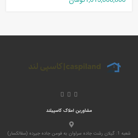
1,015,000,000تومان
مشاورین املاک کاسپیلند
شعبه 1: گیلان رشت جاده سراوان به فومن جاده جیرده (سقالکسار)