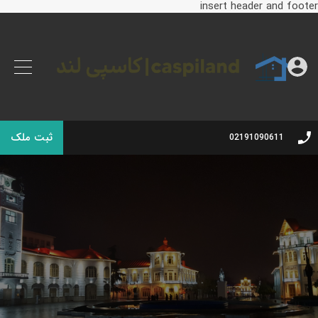
insert header and footer
ثبت ملک
02191090611