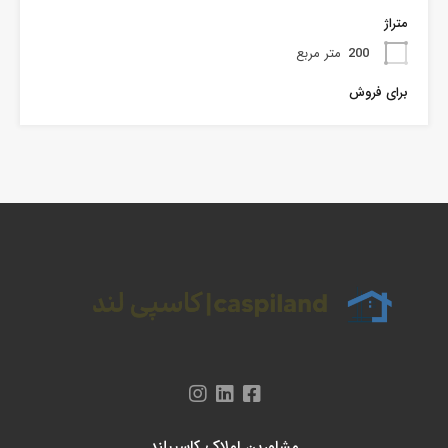
متراژ
200
متر مربع
برای فروش
مشاورین املاک کاسپیلند