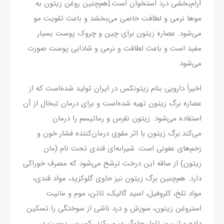
آرام‌بخشی درد استخوان است.[هم‌چنین روغن زیتون به
موها نرمی و لطافت خاصی می‌بخشد و باعث تقویت مو
می‌شود. عصاره زیتون برای چین و چروک پوست بسیار
مفید است و باعث لطافت و نرمی و شادابی پوست صورت
می‌شود.
اخیراً دارویی بنام زیتونکس در ایران تولید شده‌است که از
عصاره برگ زیتون تهیه شده‌است و برای درمان تبخال از آن
استفاده می‌شود. زیتون نقرس و رماتیسم را درمان
می‌کند.برگ زیتون با اثر مقوی درمان‌کننده فشار خون و
زخم‌های عفونی است. شیرابه‌ای قندی تحت نام (مان
زیتون) از ساقه این درخت ترشح می‌شود که مصرف خوراکی
دارد. هم‌چنین برگ زیتون نیز حاوی گلوکزید، مواد قندی،
مواد تلخ، کلروفیل، اسید گالیک، تائن، موم و مانیت
استروغن زیتون، سوزش و درد ناشی از سوختگی را تسکین
داده و از بروز تاول جلوگیری می‌کند. کمپرس پوست در