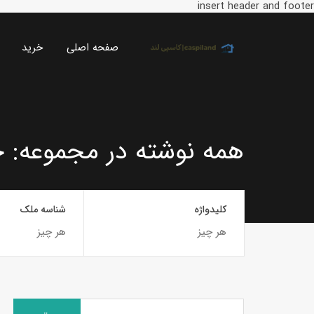
insert header and footer
صفحه اصلی
خرید
همه نوشته در مجموعه: ح
کلیدواژه
شناسه ملک
جستجو