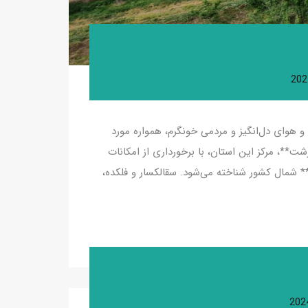
و هوای دل‌انگیز و مردمی خونگرم، همواره مورد
ت**، مرکز این استان، با برخورداری از امکانات
 شمال کشور شناخته می‌شود. سقالکسار و فلکده،