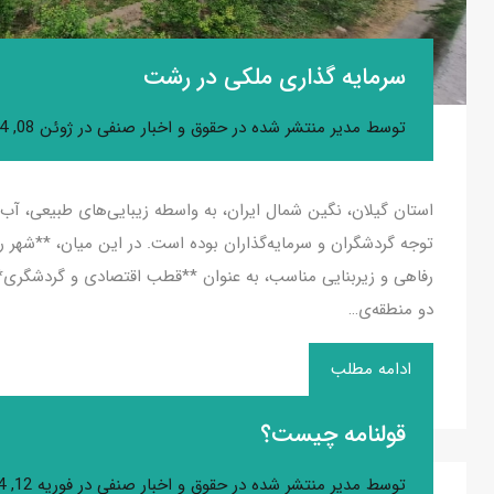
سرمایه گذاری ملکی در رشت
توسط
مدیر
منتشر شده در
حقوق و اخبار صنفی
در
ژوئن 08, 2024
استان گیلان، نگین شمال ایران، به واسطه زیبایی‌های طبیعی، آب 
توجه گردشگران و سرمایه‌گذاران بوده است. در این میان، **شهر رش
رفاهی و زیربنایی مناسب، به عنوان **قطب اقتصادی و گردشگری**
دو منطقه‌ی…
ادامه مطلب
قولنامه چیست؟
توسط
مدیر
منتشر شده در
حقوق و اخبار صنفی
در
فوریه 12, 2024