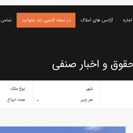
اجاره
آژانس های املاک
در مجله کاسپی لند بخوانید
تماس ب
قوق و اخبار صنفی
شهر
نوع ملک
هر چیز
همه انواع