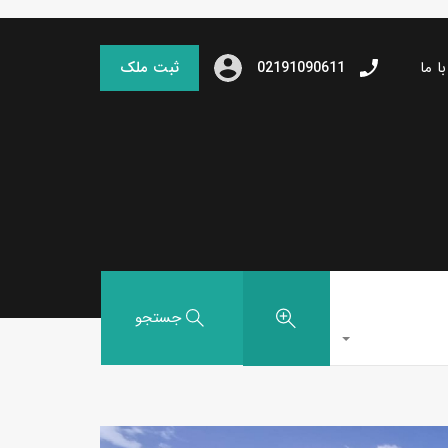
ا ما
ثبت ملک
02191090611
جستجو