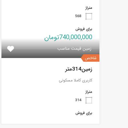
متراژ
568
برای فروش
740,000,000تومان
زمین قیمت مناسب
شاخص
زمین314متر
کاربری کاملا مسکونی
متراژ
314
برای فروش