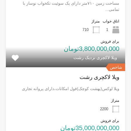
مساحت زمین ۷۱۰متر دارای یک سوئیت تکخواب نوساز با
تمامی…
اتاق خواب
متراژ
710
1
برای فروش
3,800,000,000تومان
ویلا لاکچری نزدیک رشت
شاخص
ویلا لاکچری رشت
ویلا لوکس(بهشت کوچک)فول امکانات،دارای پروانه تجاری
متراژ
2200
برای فروش
35,000,000,000تومان