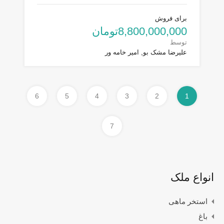
برای فروش
8,800,000,000تومان
توسط
علیرضا مشک بو, امیر خامه ور
6
5
4
3
2
1
7
انواع ملک
استخر ماهی
باغ