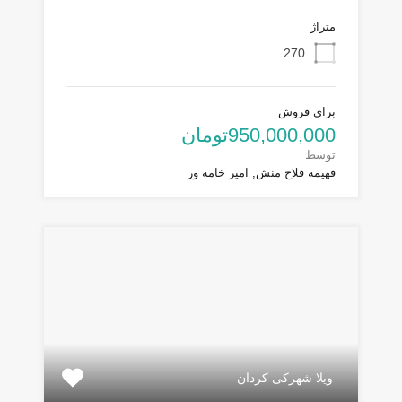
متراژ
270
برای فروش
950,000,000تومان
توسط
فهیمه فلاح منش, امیر خامه ور
ویلا شهرکی کردان