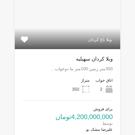
ویلا باغ کردان
ویلا کردان سهیلیه
350متر زمین 100متر بنا دوخواب…
اتاق خواب
متراژ
350
2
برای فروش
4,200,000,000تومان
توسط
علیرضا مشک بو