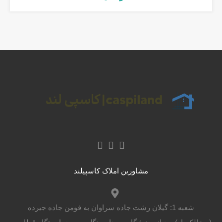
مشاورین املاک کاسپیلند
شعبه 1: گیلان رشت جاده سراوان به فومن جاده جیرده