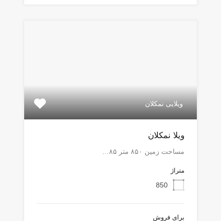
ویلایی نمکلان
ویلا نمکلان
مساحت زمین ۸۵۰ متر ۸۵…
متراژ
850
برای فروش