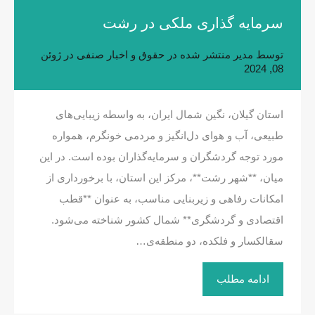
سرمایه گذاری ملکی در رشت
توسط
مدیر
منتشر شده در
حقوق و اخبار صنفی
در
ژوئن
08, 2024
استان گیلان، نگین شمال ایران، به واسطه زیبایی‌های
طبیعی، آب و هوای دل‌انگیز و مردمی خونگرم، همواره
مورد توجه گردشگران و سرمایه‌گذاران بوده است. در این
میان، **شهر رشت**، مرکز این استان، با برخورداری از
امکانات رفاهی و زیربنایی مناسب، به عنوان **قطب
اقتصادی و گردشگری** شمال کشور شناخته می‌شود.
سقالکسار و فلکده، دو منطقه‌ی…
ادامه مطلب