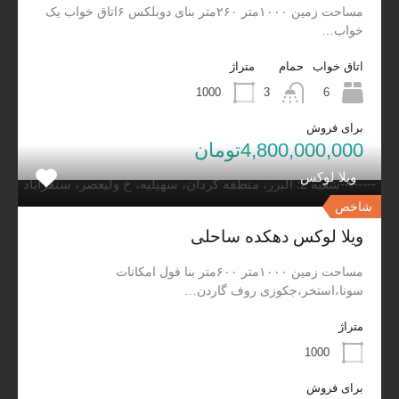
مساحت زمین ۱۰۰۰متر ۲۶۰متر بنای دوبلکس ۶اتاق خواب یک
خواب…
مشاورین املاک کاسپیلند
اتاق خواب
حمام
متراژ
1000
3
6
برای فروش
شعبه 1: گیلان رشت جاده سراوان به فومن جاده جیرده
4,800,000,000تومان
(سقالکسار) بعد از ورزشگاه سردار جنگل روبروی ایستگاه قطار----
ویلا لوکس
--------شعبه 2: البرز، منطقه کردان، سهیلیه، خ ولیعصر، سنقرآباد
شاخص
ویلا لوکس دهکده ساحلی
02191090611 09120259611-09113329611
مساحت زمین ۱۰۰۰متر ۶۰۰متر بنا فول امکانات
سونا،استخر،جکوزی روف گاردن…
caspiland@gmail.com
متراژ
1000
برای فروش