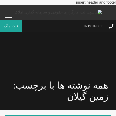
insert header and footer
ثبت ملک
02191090611
همه نوشته ها با برچسب:
زمین گیلان