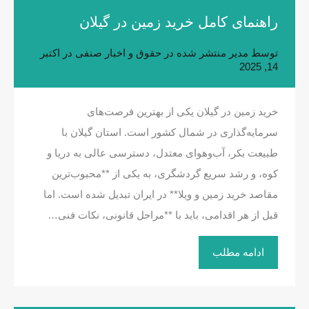
راهنمای کامل خرید زمین در گیلان
توسط
مدیر
منتشر شده در
حقوق و اخبار صنفی
در
اکتبر
14, 2025
خرید زمین در گیلان یکی از بهترین فرصت‌های
سرمایه‌گذاری در شمال کشور است. استان گیلان با
طبیعت بکر، آب‌و‌هوای معتدل، دسترسی عالی به دریا و
کوه، و رشد سریع گردشگری، به یکی از **محبوب‌ترین
مقاصد خرید زمین و ویلا** در ایران تبدیل شده است. اما
قبل از هر اقدامی، باید با **مراحل قانونی، نکات فنی…
ادامه مطلب