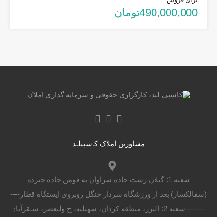
برای فروش
490,000,000تومان
مشاورین املاک کاسپیلند
شعبه 1: گیلان رشت جاده سراوان به فومن جاده جیرده
(سقالکسار) بعد از ورزشگاه سردار جنگل روبروی ایستگاه قطار----
--------شعبه 2: البرز، منطقه کردان، سهیلیه، خ ولیعصر، سنقرآباد