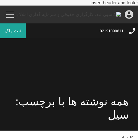
insert header and footer
ثبت ملک
02191090611
همه نوشته ها با برچسب:
سیل
کلیدواژه