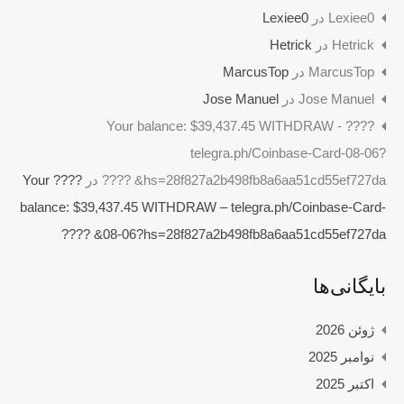
Lexiee0
در
Lexiee0
Hetrick
در
Hetrick
MarcusTop
در
MarcusTop
Jose Manuel
در
Jose Manuel
????️ Your balance: $39,437.45 WITHDRAW -
telegra.ph/Coinbase-Card-08-06?
hs=28f827a2b498fb8a6aa51cd55ef727da& ????️
در
????️ Your
balance: $39,437.45 WITHDRAW – telegra.ph/Coinbase-Card-
08-06?hs=28f827a2b498fb8a6aa51cd55ef727da& ????️
بایگانی‌ها
ژوئن 2026
نوامبر 2025
اکتبر 2025