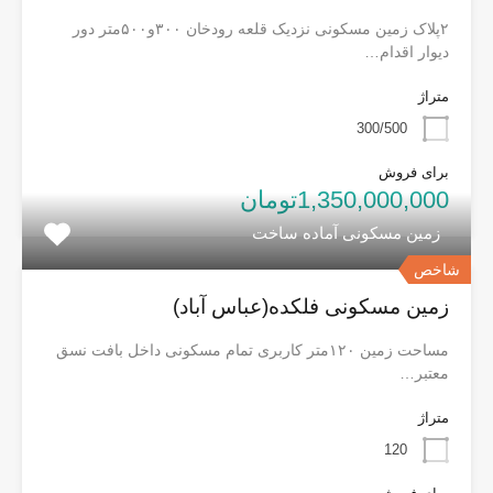
۲پلاک زمین مسکونی نزدیک قلعه رودخان ۳۰۰و۵۰۰متر دور
دیوار اقدام…
متراژ
300/500
برای فروش
1,350,000,000تومان
زمین مسکونی آماده ساخت
شاخص
زمین مسکونی فلکده(عباس آباد)
مساحت زمین ۱۲۰متر کاربری تمام مسکونی داخل بافت نسق
معتبر…
متراژ
120