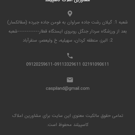
مشاورین املاک کاسپیلند
شعبه 1: گیلان رشت جاده سراوان به فومن جاده جیرده (سقالکسار)
بعد از ورزشگاه سردار جنگل روبروی ایستگاه قطار------------شعبه
2: البرز، منطقه کردان، سهیلیه، خ ولیعصر، سنقرآباد
02191090611 09120259611-09113329611
caspiland@gmail.com
تمامی حقوق مالکیت معنوی این ‌سایت برای مشاورین املاک
کاسپیلند محفوظ است.