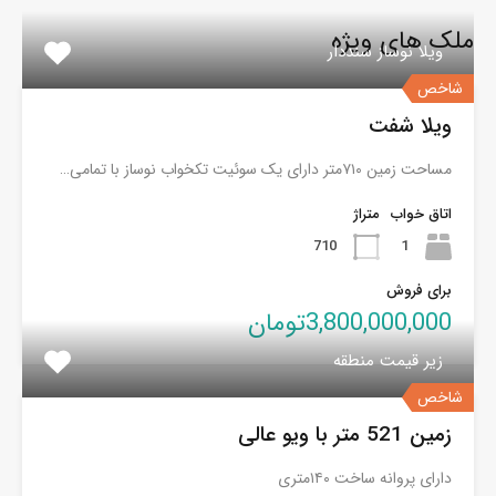
ملک های ویژه
ویلا نوساز سنددار
شاخص
ویلا شفت
مساحت زمین ۷۱۰متر دارای یک سوئیت تکخواب نوساز با تمامی…
اتاق خواب
متراژ
710
1
برای فروش
3,800,000,000تومان
زیر قیمت منطقه
شاخص
زمین 521 متر با ویو عالی
دارای پروانه ساخت ۱۴۰متری