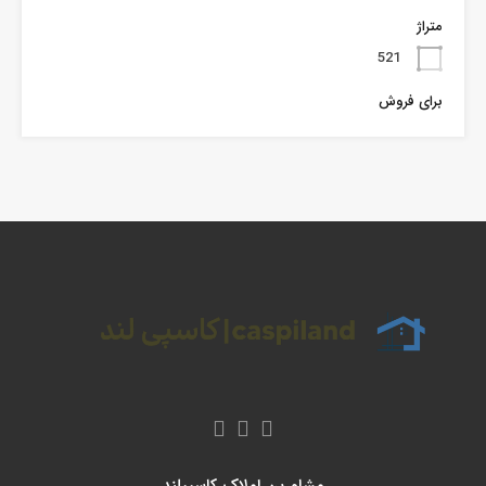
متراژ
521
برای فروش