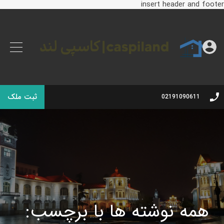
insert header and footer
ثبت ملک
02191090611
همه نوشته ها با برچسب: