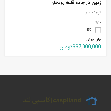
زمین در جاده قلعه رودخان
3پلاک زمین
متراژ
450
برای فروش
337,000,000تومان