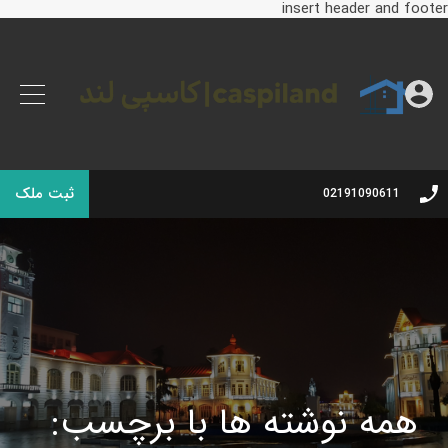
insert header and footer
ثبت ملک
02191090611
همه نوشته ها با برچسب: