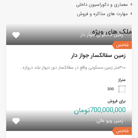
معماری و دکوراسیون داخلی
مهارت های مذاکره و فروش
ملک های ویژه
زمین مسکونی جواز دار
شاخص
زمین سقالکسار جواز دار
۳۰۰متر زمین مسکونی واقع در سقالکسار دور دیوار بلند دروازه…
متراژ
300
برای فروش
700,000,000تومان
زمین ویو عالی
شاخص