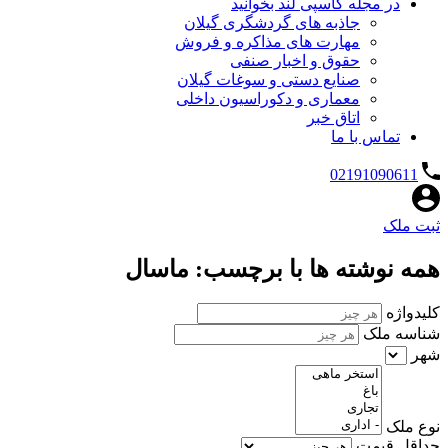
در مجله کاسپی لند بخوانید
جاذبه های گردشگری گیلان
مهارت های مذاکره و فروش
حقوق و اخبار صنفی
صنایع دستی و سوغات گیلان
معماری و دکوراسیون داخلی
اتاق خبر
تماس با ما
02191090611
ثبت ملک
همه نوشته ها با برچسب: ماسال
کلیدواژه
شناسه ملک
شهر
نوع ملک
حداقل قیمت