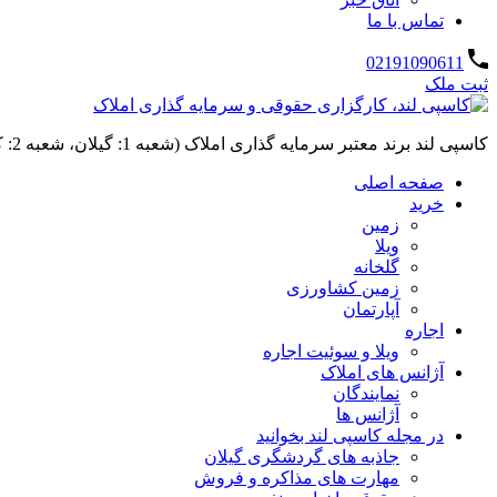
تماس با ما
02191090611
ثبت ملک
کاسپی لند برند معتبر سرمایه گذاری املاک (شعبه 1: گیلان، شعبه 2: کردان، سهیلیه):خرید و فروش ،رهن و اجاره
صفحه اصلی
خرید
زمین
ویلا
گلخانه
زمین کشاورزی
آپارتمان
اجاره
ویلا و سوئیت اجاره
آژانس های املاک
نمایندگان
آژانس ها
در مجله کاسپی لند بخوانید
جاذبه های گردشگری گیلان
مهارت های مذاکره و فروش