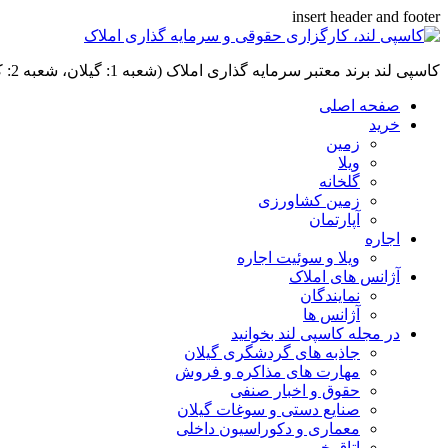
insert header and footer
کاسپی لند برند معتبر سرمایه گذاری املاک (شعبه 1: گیلان، شعبه 2: کردان، سهیلیه):خرید و فروش ،رهن و اجاره
صفحه اصلی
خرید
زمین
ویلا
گلخانه
زمین کشاورزی
آپارتمان
اجاره
ویلا و سوئیت اجاره
آژانس های املاک
نمایندگان
آژانس ها
در مجله کاسپی لند بخوانید
جاذبه های گردشگری گیلان
مهارت های مذاکره و فروش
حقوق و اخبار صنفی
صنایع دستی و سوغات گیلان
معماری و دکوراسیون داخلی
اتاق خبر