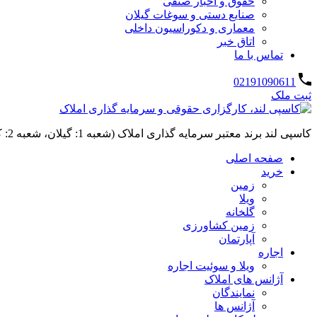
حقوق و اخبار صنفی
صنایع دستی و سوغات گیلان
معماری و دکوراسیون داخلی
اتاق خبر
تماس با ما
02191090611
ثبت ملک
کاسپی لند برند معتبر سرمایه گذاری املاک (شعبه 1: گیلان، شعبه 2: کردان، سهیلیه):خرید و فروش ،رهن و اجاره
صفحه اصلی
خرید
زمین
ویلا
گلخانه
زمین کشاورزی
آپارتمان
اجاره
ویلا و سوئیت اجاره
آژانس های املاک
نمایندگان
آژانس ها