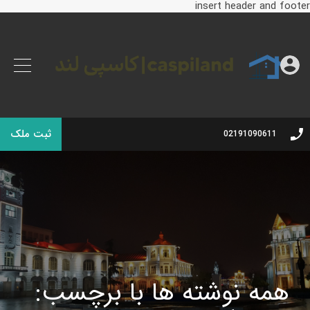
insert header and footer
ثبت ملک
02191090611
همه نوشته ها با برچسب: