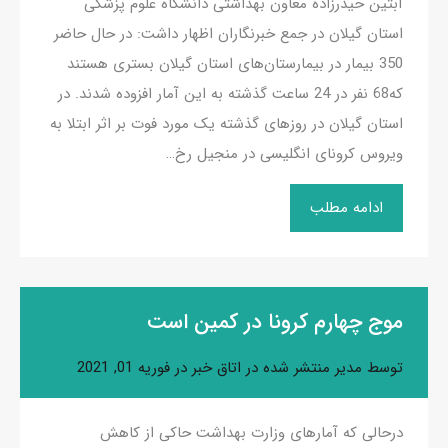
آبتین حیدرزاده معاون بهداشتی دانشگاه علوم پزشکی
استان گیلان در جمع خبرنگاران اظهار داشت: در حال حاضر
350 بیمار در بیمارستان‌های استان گیلان بستری هستند
که68 نفر در 24 ساعت گذشته به این آمار افزوده شدند. در
استان گیلان در روزهای گذشته یک مورد فوت بر اثر ابتلا به
ویروس کرونای انگلیسی در منجیل رخ…
ادامه مطلب
موج چهارم کرونا در کمین است
توسط
مدیر
منتشر شده در
اتاق خبر
در
فوریه 01, 2021
درحالی که آمارهای وزارت بهداشت حاکی از کاهش