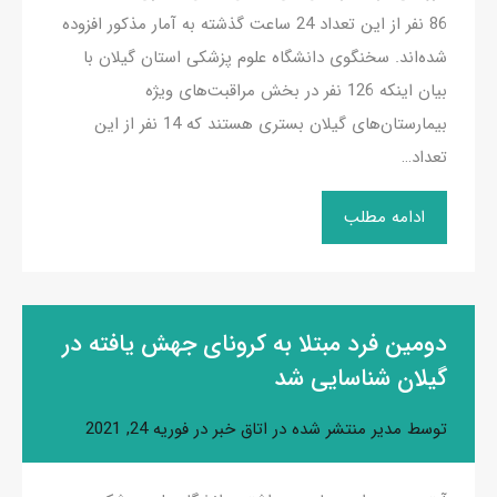
86 نفر از این تعداد 24 ساعت گذشته به آمار مذکور افزوده
شده‌اند. سخنگوی دانشگاه علوم پزشکی استان گیلان با
بیان اینکه 126 نفر در بخش مراقبت‌های ویژه
بیمارستان‌های گیلان بستری هستند که 14 نفر از این
تعداد…
ادامه مطلب
دومین فرد مبتلا به کرونای جهش یافته در
گیلان شناسایی شد
توسط
مدیر
منتشر شده در
اتاق خبر
در
فوریه 24, 2021