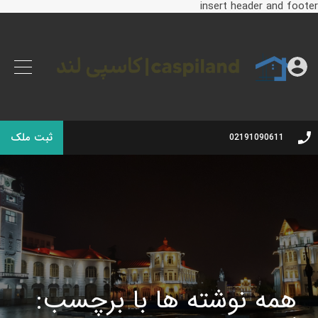
insert header and footer
ثبت ملک
02191090611
همه نوشته ها با برچسب: