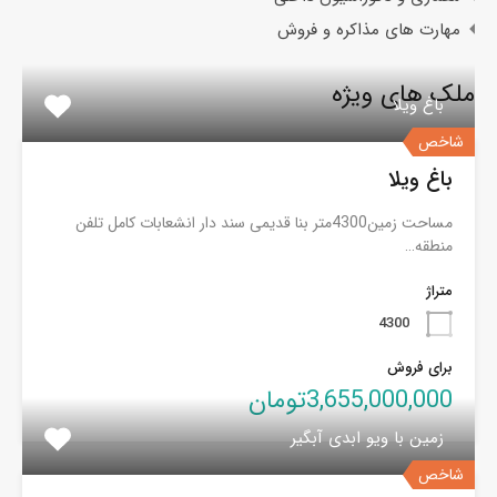
مهارت های مذاکره و فروش
ملک های ویژه
باغ ویلا
شاخص
باغ ویلا
مساحت زمین4300متر بنا قدیمی سند دار انشعابات کامل تلفن
منطقه…
متراژ
4300
برای فروش
3,655,000,000تومان
زمین با ویو ابدی آبگیر
شاخص