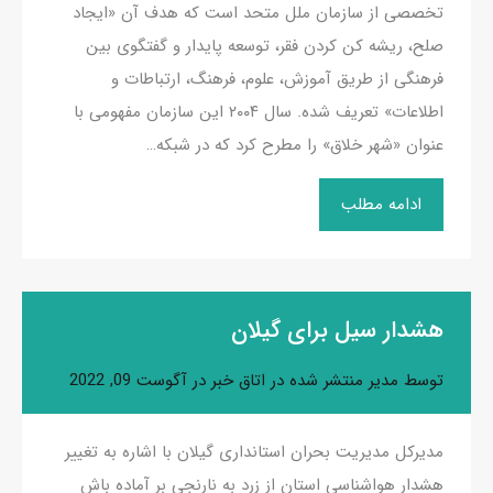
تخصصی از سازمان ملل متحد است که هدف آن «ایجاد
صلح، ریشه کن کردن فقر، توسعه پایدار و گفتگوی بین
فرهنگی از طریق آموزش، علوم، فرهنگ، ارتباطات و
اطلاعات» تعریف شده. سال ۲۰۰۴ این سازمان مفهومی با
عنوان «شهر خلاق» را مطرح کرد که در شبکه…
ادامه مطلب
هشدار سیل برای گیلان
توسط
مدیر
منتشر شده در
اتاق خبر
در
آگوست 09, 2022
مدیرکل مدیریت بحران استانداری گیلان با اشاره به تغییر
هشدار هواشناسی استان از زرد به نارنجی بر آماده باش