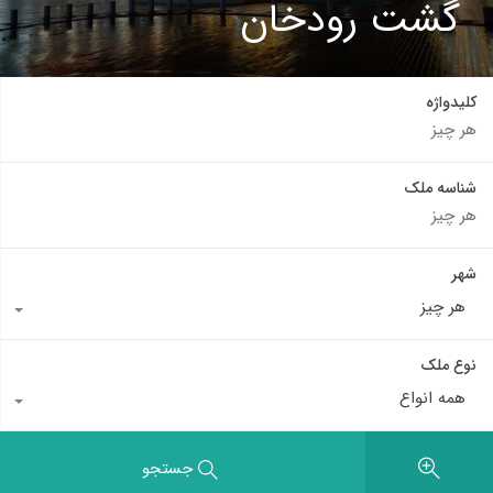
گشت رودخان
کلیدواژه
شناسه ملک
شهر
هر چیز
نوع ملک
همه انواع
جستجو