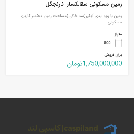
زمین مسکونی سقالکسار_نارنجگل
زمین با ویو ابدی آبگیر(سد خاکی)مساحت زمین ۵۰۰متر کاربری
مسکونی…
متراژ
500
برای فروش
1,750,000,000تومان