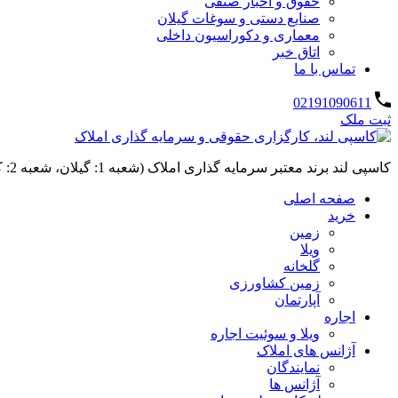
حقوق و اخبار صنفی
صنایع دستی و سوغات گیلان
معماری و دکوراسیون داخلی
اتاق خبر
تماس با ما
02191090611
ثبت ملک
کاسپی لند برند معتبر سرمایه گذاری املاک (شعبه 1: گیلان، شعبه 2: کردان، سهیلیه):خرید و فروش ،رهن و اجاره
صفحه اصلی
خرید
زمین
ویلا
گلخانه
زمین کشاورزی
آپارتمان
اجاره
ویلا و سوئیت اجاره
آژانس های املاک
نمایندگان
آژانس ها