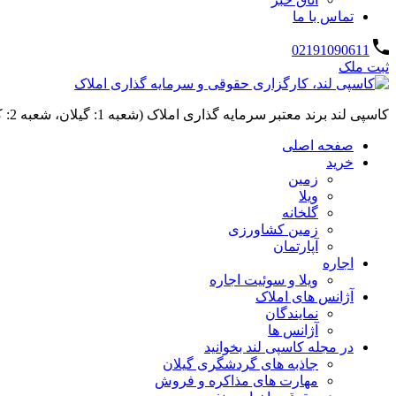
تماس با ما
02191090611
ثبت ملک
کاسپی لند برند معتبر سرمایه گذاری املاک (شعبه 1: گیلان، شعبه 2: کردان، سهیلیه):خرید و فروش ،رهن و اجاره
صفحه اصلی
خرید
زمین
ویلا
گلخانه
زمین کشاورزی
آپارتمان
اجاره
ویلا و سوئیت اجاره
آژانس های املاک
نمایندگان
آژانس ها
در مجله کاسپی لند بخوانید
جاذبه های گردشگری گیلان
مهارت های مذاکره و فروش