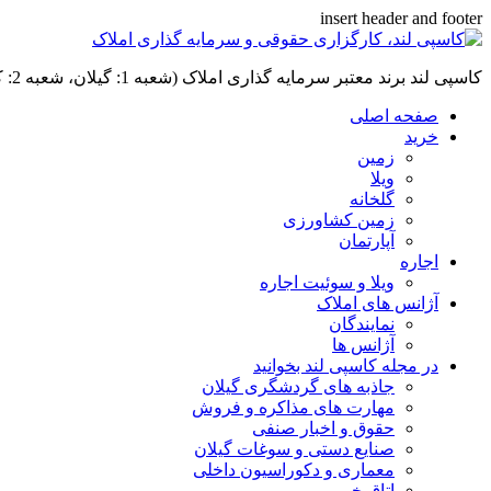
insert header and footer
کاسپی لند برند معتبر سرمایه گذاری املاک (شعبه 1: گیلان، شعبه 2: کردان، سهیلیه):خرید و فروش ،رهن و اجاره
صفحه اصلی
خرید
زمین
ویلا
گلخانه
زمین کشاورزی
آپارتمان
اجاره
ویلا و سوئیت اجاره
آژانس های املاک
نمایندگان
آژانس ها
در مجله کاسپی لند بخوانید
جاذبه های گردشگری گیلان
مهارت های مذاکره و فروش
حقوق و اخبار صنفی
صنایع دستی و سوغات گیلان
معماری و دکوراسیون داخلی
اتاق خبر