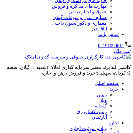
جاذبه های گردشگری گیلان
مهارت های مذاکره و فروش
حقوق و اخبار صنفی
صنایع دستی و سوغات گیلان
معماری و دکوراسیون داخلی
اتاق خبر
تماس با ما
02191090611
ثبت ملک
کاسپی لند برند معتبر سرمایه گذاری املاک (شعبه 1: گیلان، شعبه
2: کردان، سهیلیه):خرید و فروش ،رهن و اجاره
صفحه اصلی
خرید
زمین
ویلا
گلخانه
زمین کشاورزی
آپارتمان
اجاره
ویلا و سوئیت اجاره