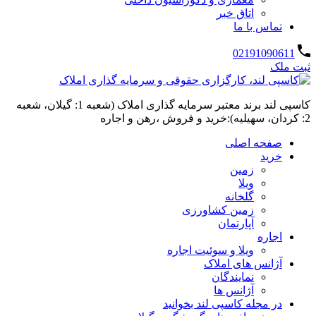
اتاق خبر
تماس با ما
02191090611
ثبت ملک
کاسپی لند برند معتبر سرمایه گذاری املاک (شعبه 1: گیلان، شعبه
2: کردان، سهیلیه):خرید و فروش ،رهن و اجاره
صفحه اصلی
خرید
زمین
ویلا
گلخانه
زمین کشاورزی
آپارتمان
اجاره
ویلا و سوئیت اجاره
آژانس های املاک
نمایندگان
آژانس ها
در مجله کاسپی لند بخوانید