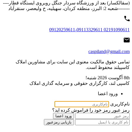
(سقالکسار) بعد از ورزشگاه سردار جنگل روبروی ایستگاه قطار----
--------شعبه 2: البرز، منطقه کردان، سهیلیه، خ ولیعصر، سنقرآباد
02191090611 09120259611-09113329611
caspiland@gmail.com
تمامی حقوق مالکیت معنوی این ‌سایت برای مشاورین املاک
کاسپیلند محفوظ است.
8th آگوست 2026
شنبه!
کاسپی لند، کارگزاری حقوقی و سرمایه گذاری املاک
ورود اعضا
نام‌کاربری
رمز عبور
رمز خود را فراموش کرده اید؟
ورود اعضا
بازیابی رمزعبور