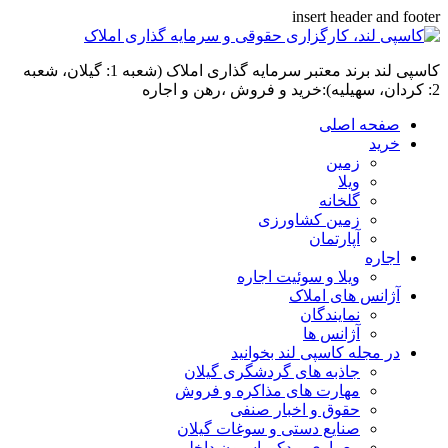
insert header and footer
کاسپی لند برند معتبر سرمایه گذاری املاک (شعبه 1: گیلان، شعبه
2: کردان، سهیلیه):خرید و فروش ،رهن و اجاره
صفحه اصلی
خرید
زمین
ویلا
گلخانه
زمین کشاورزی
آپارتمان
اجاره
ویلا و سوئیت اجاره
آژانس های املاک
نمایندگان
آژانس ها
در مجله کاسپی لند بخوانید
جاذبه های گردشگری گیلان
مهارت های مذاکره و فروش
حقوق و اخبار صنفی
صنایع دستی و سوغات گیلان
معماری و دکوراسیون داخلی