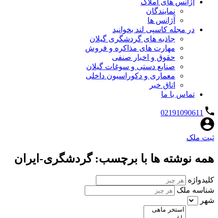
آژانس های املاک
نمایندگان
آژانس ها
در مجله کاسپی لند بخوانید
جاذبه های گردشگری گیلان
مهارت های مذاکره و فروش
حقوق و اخبار صنفی
صنایع دستی و سوغات گیلان
معماری و دکوراسیون داخلی
اتاق خبر
تماس با ما
02191090611
ثبت ملک
همه نوشته ها با برچسب: گردشگری-ایران
کلیدواژه
شناسه ملک
شهر